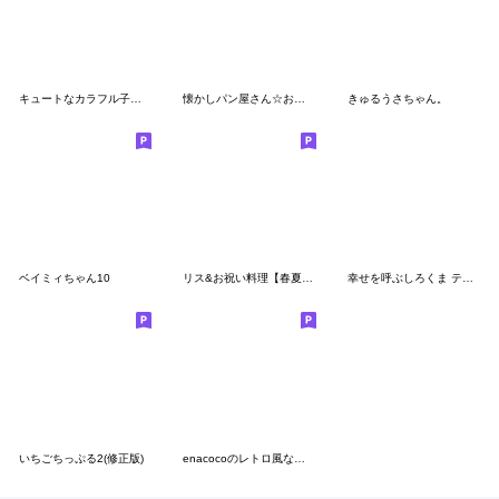
キュートなカラフル子熊 思いやり 気遣い
懐かしパン屋さん☆おちゃめフレンズ
きゅるうさちゃん。
ベイミィちゃん10
リス&お祝い料理【春夏秋冬・行事】
幸せを呼ぶしろくま テディ
いちごちっぷる2(修正版)
enacocoのレトロ風な動物達2ポジティブ！