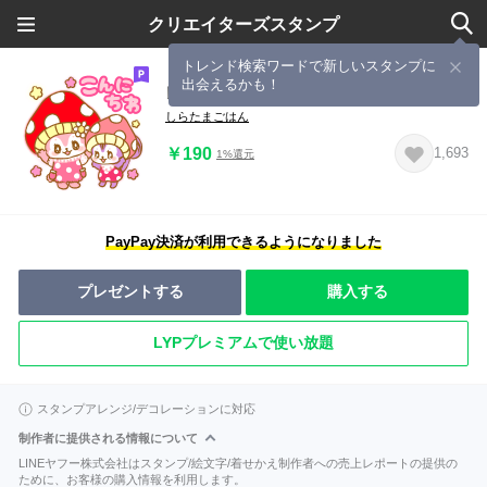
クリエイターズスタンプ
トレンド検索ワードで新しいスタンプに
出会えるかも！
レトロかわいいうさもきゅ食堂
しらたまごはん
￥190
1,693
1%還元
PayPay決済が利用できるようになりました
プレゼントする
購入する
LYPプレミアムで使い放題
スタンプアレンジ/デコレーションに対応
制作者に提供される情報について
LINEヤフー株式会社はスタンプ/絵文字/着せかえ制作者への売上レポートの提供の
ために、お客様の購入情報を利用します。