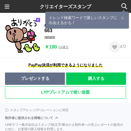
クリエイターズスタンプ
トレンド検索ワードで新しいスタンプに
出会えるかも！
nenerin シンプル日常会話スタンプ
663
nenerin
￥190
472
1%還元
PayPay決済が利用できるようになりました
プレゼントする
購入する
LYPプレミアムで使い放題
スタンプアレンジ/デコレーションに対応
制作者に提供される情報について
LINEヤフー株式会社はスタンプ/絵文字/着せかえ制作者への売上レポートの提供の
ために、お客様の購入情報を利用します。