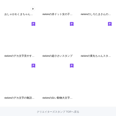
おしゃかわくまちゃんとハッピースマイル
riekimの赤ドット女の子敬語編
riekimのしろたまさんの優しいスタンプ
riekimのデカ文字見やすいスタンプ
riekimの超小さいスタンプ
riekimの黄丸ちゃんスタンプ
riekimのデカ文字の敬語スタンプ
riekimの白い動物大文字スタンプ
クリエイターズスタンプ TOPへ戻る