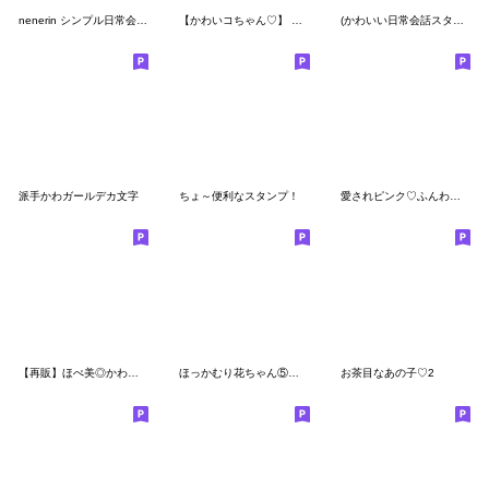
nenerin シンプル日常会話スタンプ303
【かわいコちゃん♡】 スタンプ ②
(かわいい日常会話スタンプ251）
派手かわガールデカ文字
ちょ～便利なスタンプ！
愛されピンク♡ふんわりhappy
【再販】ほぺ美◎かわいい冬♡
ほっかむり花ちゃん⑤可愛い言葉
お茶目なあの子♡2