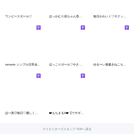
ワンピースガール♡
ほっかむり花ちゃん⑥冬の毎日
毎日かわいく♡サクッと返信♡
nenerin シンプル日常会話スタンプ505
ほっこりガール♡やさしいあいさつ
ゆる〜い落書きねこちゃんフレンズ
ほぺ美◎毎日♡優しくきらめくパープル
❤️もちまる4❤️【ウサギ編】
クリエイターズスタンプ TOPへ戻る