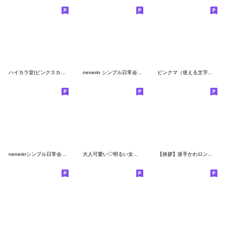
ハイカラ堂(ピンクスカートの女の子編)
nenerin シンプル日常会話スタンプ619
ピンクマ（使える文字付で便利）
nenerinシンプル日常会話スタンプ553関西弁
大人可愛い♡明るい女の子
【挨拶】派手かわロングヘアガールスタンプ