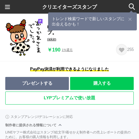
クリエイターズスタンプ
トレンド検索ワードで新しいスタンプに
出会えるかも！
riekimのおめめぱっちり敬語スタン
プ。
riekim
￥190
255
1%還元
PayPay決済が利用できるようになりました
プレゼントする
購入する
LYPプレミアムで使い放題
スタンプアレンジ/デコレーションに対応
制作者に提供される情報について
LINEヤフー株式会社はスタンプ/絵文字/着せかえ制作者への売上レポートの提供の
ために、お客様の購入情報を利用します。