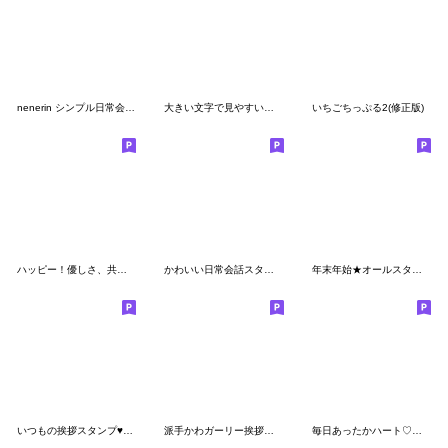
nenerin シンプル日常会話スタンプ605
大きい文字で見やすい♡毎日
いちごちっぷる2(修正版)
ハッピー！優しさ、共感、思いやりスタンプ
かわいい日常会話スタンプ222
年末年始★オールスタンプ 3
いつもの挨拶スタンプ♥︎花うさちゃん♥︎
派手かわガーリー挨拶スタンプ敬語入
毎日あったかハート♡ほっこりガール