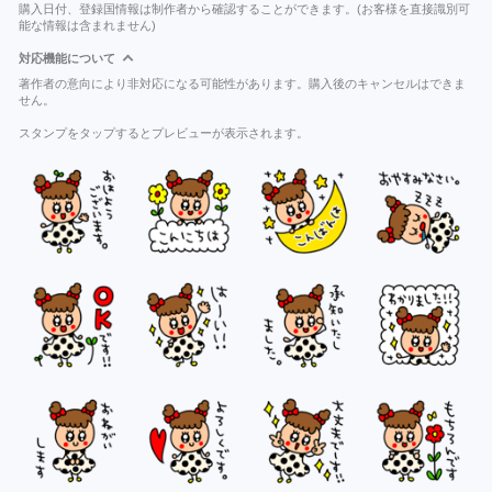
購入日付、登録国情報は制作者から確認することができます。(お客様を直接識別可
能な情報は含まれません)
対応機能について
著作者の意向により非対応になる可能性があります。購入後のキャンセルはできま
せん。
スタンプをタップするとプレビューが表示されます。