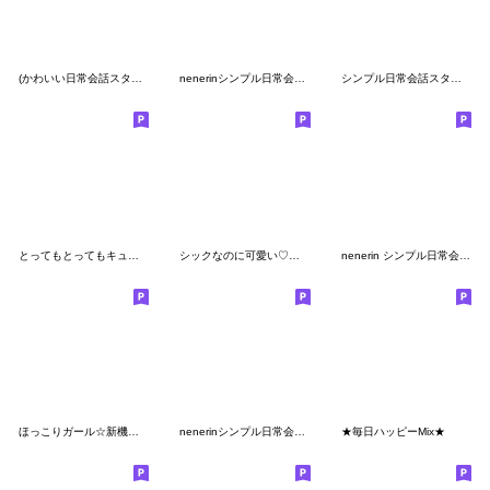
(かわいい日常会話スタンプ228）
nenerinシンプル日常会話スタンプ727気遣い
シンプル日常会話スタンプ702
とってもとってもキュート♡
シックなのに可愛い♡モノクロりぼんちゃん
nenerin シンプル日常会話スタンプ637
ほっこりガール☆新機能使えるスタンプ
nenerinシンプル日常会話スタンプ657気遣い
★毎日ハッピーMix★