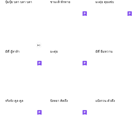
ปุ้มปุ้ย บลา บลา บลา
ชามะลิ ทักทาย
มะตุ่ย คุยแซ่บ
มีดี้ อู๊ลาล้า
มะตุ่ย
มีดี้ ยิ้มหวาน
จริงจัง คูล คูล
ปังหยา คิดถึง
แป้งกวน ตัวตึง