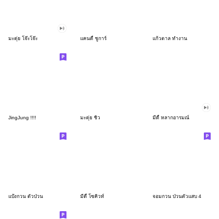
มะตุ่ย โจ๊ะโจ๊ะ
แคนดี้ ชูการ์
แก้วตาล ทำงาน
JingJung !!!!
มะตุ่ย ชิว
มีดี้ หลากอารมณ์
แป้งกวน ตัวป่วน
มีดี้ โซคิวท์
จอมกวน ป่วนตัวแสบ 4