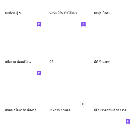
มะปราง สู้ ๆ
น่ารัก สีสัน คำใช้บ่อย
มะตุ่ย ลั้ลลา
แป้งกวน ฟอนต์ใหญ่
มีดี้
มีดี้ รักนะคะ
แซลลี่ ลีโอนาร์ด เอ็ดเวิร์ดมาแล้วจ้า
แป้งกวน ป่วนจอ
จีจ้า เว้าอีสานเด้อค่า เวอร์ชั่น3