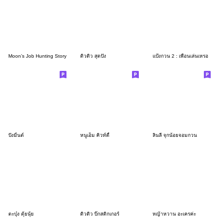
Moon’s Job Hunting Story
ดิวดิว สุดปัง
แป้งกวน 2 : เพื่อนเล่นเหรอ
ปังมิ้นต์
หนูเอ็ม คิวท์ตี้
ลินลี่ จุกน้อยจอมกวน
ตะบุ๋ง ตุ้ยนุ้ย
ดิวดิว บิ๊กสติกเกอร์
หญ้าหวาน อะเครค่ะ