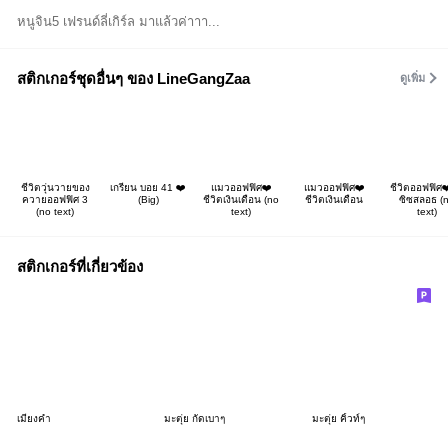
หนูจิน5 เฟรนด์ลี่เกิร์ล มาแล้วค่าาา...
สติกเกอร์ชุดอื่นๆ ของ LineGangZaa
ดูเพิ่ม
ชีวิตวุ่นวายของ
เกรียน บอย 41 ❤️
แมวออฟฟิศ❤️
แมวออฟฟิศ❤️
ชีวิตออฟฟิศ❤
ควายออฟฟิศ 3
(Big)
ชีวิตเงินเดือน (no
ชีวิตเงินเดือน
ซิซสลอธ (
(no text)
text)
text)
สติกเกอร์ที่เกี่ยวข้อง
เมี่ยงคำ
มะตุ่ย กัดเบาๆ
มะตุ่ย คิ้วท์ๆ