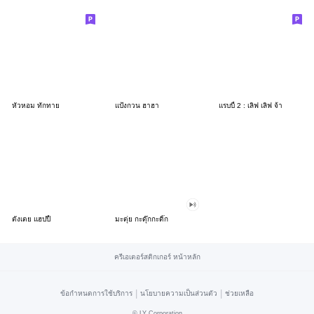
หัวหอม ทักทาย
แป้งกวน ฮาฮา
แรบบี้ 2 : เลิฟ เลิฟ จ้า
ตังเตย แฮปปี้
มะตุ่ย กะดุ๊กกะดิ๊ก
ครีเอเตอร์สติกเกอร์ หน้าหลัก
|
|
ข้อกำหนดการใช้บริการ
นโยบายความเป็นส่วนตัว
ช่วยเหลือ
©
LY Corporation