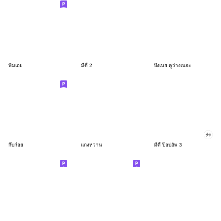
พิมเอย
มีดี้ 2
ปังเนย ดูว่างเนอะ
กิ๊บก๋อย
แกงหวาน
มีดี้ ป๊อปอัพ 3