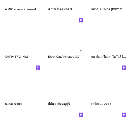
A MIX - damn it! meow!
เจ้าไข่ ไปออฟฟิศ 3
แมววิเชียรมาศ [INDY Cosplay]
CAT-9487-2_NW!
Black Cat Animated 3.0
แมวบินเหงื่อแตกในวันที่ร้อนสุดๆ
fat-tail Gerbil
พี่เนี้ยส กับ หนูมูชิ
ตะติม แมวขาว