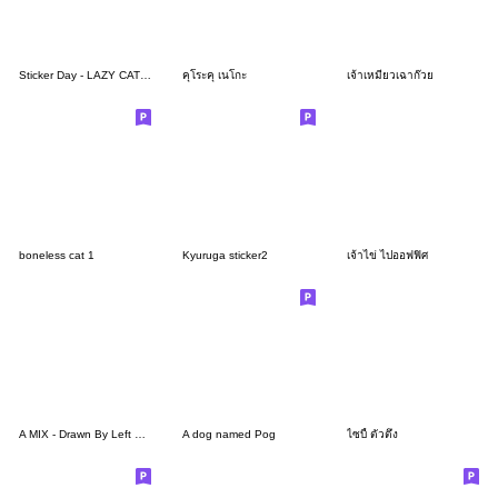
Sticker Day - LAZY CAT A MIX
คุโระคุ เนโกะ
เจ้าเหมียวเฉาก๊วย
boneless cat 1
Kyuruga sticker2
เจ้าไข่ ไปออฟฟิศ
A MIX - Drawn By Left Hand!
A dog named Pog
ไซบี้ ตัวตึง