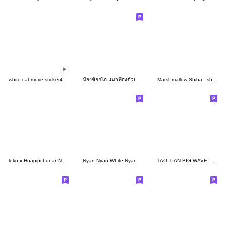
white cat move sticker4
น้องช็อกโก แมวฟ้องด้วยสายตา
Marshmallow Shiba - show me the money!
leko x Huapipi Lunar New Year Gift Set
Nyan Nyan White Nyan
TAO TIAN BIG WAVE- NO.1 white cute cat