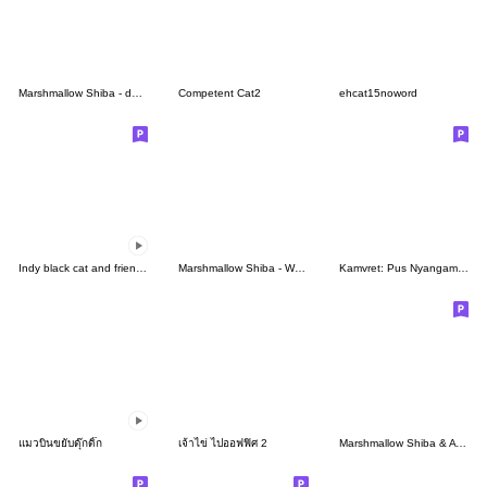
Marshmallow Shiba - damn it! woof!
Competent Cat2
ehcat15noword
Indy black cat and friends III
Marshmallow Shiba - Work Life
Kamvret: Pus Nyangami 4
แมวบินขยับดุ๊กดิ๊ก
เจ้าไข่ ไปออฟฟิศ 2
Marshmallow Shiba & A MIX - Wordplay 2.0