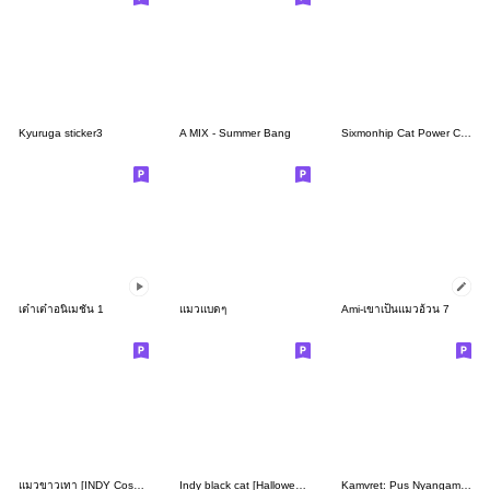
Kyuruga sticker3
A MIX - Summer Bang
Sixmonhip Cat Power Cheese Cat 1
เต๋าเต๋าอนิเมชั่น 1
แมวแบดๆ
Ami-เขาเป็นแมวอ้วน 7
แมวขาวเทา [INDY Cosplay]
Indy black cat [Halloween]
Kamvret: Pus Nyangami 3