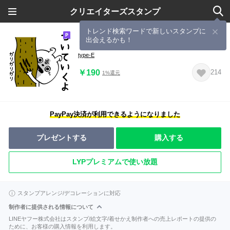
クリエイターズスタンプ
トレンド検索ワードで新しいスタンプに
出会えるかも！
ピタうさぎメンヘラネガティブ
type-E
￥190
214
1%還元
PayPay決済が利用できるようになりました
プレゼントする
購入する
LYPプレミアムで使い放題
スタンプアレンジ/デコレーションに対応
制作者に提供される情報について
LINEヤフー株式会社はスタンプ/絵文字/着せかえ制作者への売上レポートの提供の
ために、お客様の購入情報を利用します。