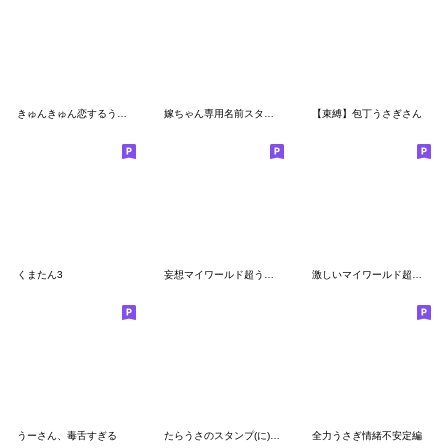
きゅんきゅん恋するうさぎ
嫁ちゃん専用名前スタンプ２
【束縛】包丁うさぎさん
くまたん3
妄想マイワールド超うさぎ
激しいマイワールド超うさぎ
うーさん、毒舌すぎる
たらうさのスタンプ(に)大好き編
全力うさぎ情緒不安定編