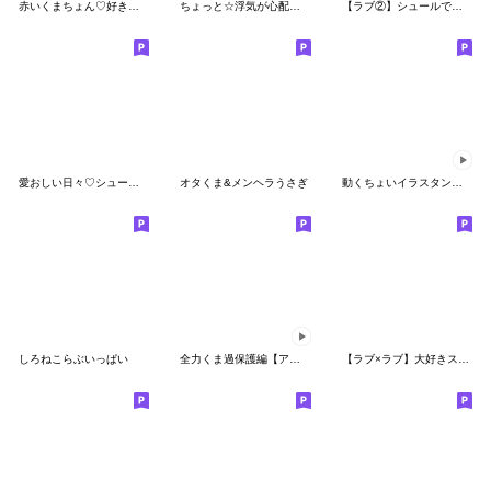
赤いくまちょん♡好き♡好き♡スタンプ
ちょっと☆浮気が心配な☆訳あり仲間達
【ラブ②】シュールでゆるすぎるミニうさぎ
愛おしい日々♡シュールなミニうさぎ&くま
オタくま&メンヘラうさぎ
動くちょいイラスタンプ3♪
しろねこらぶいっぱい
全力くま過保護編【アニメ】
【ラブ×ラブ】大好きスタンプ40個