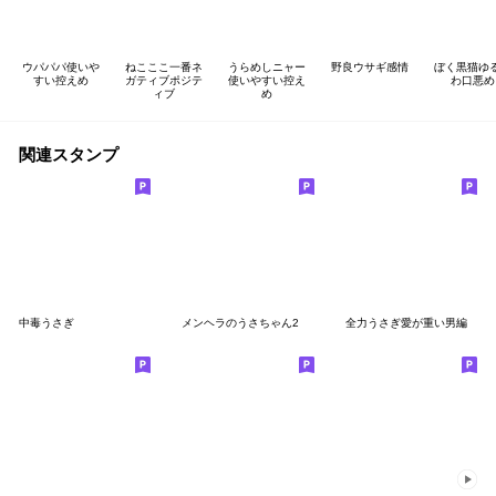
ウパパパ使いや
ねこここ一番ネ
うらめしニャー
野良ウサギ感情
ぼく黒猫ゆ
すい控えめ
ガティブポジテ
使いやすい控え
わ口悪め
ィブ
め
関連スタンプ
中毒うさぎ
メンヘラのうさちゃん2
全力うさぎ愛が重い男編