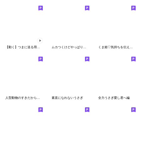
【動く】つまに送る用スタンプ2
ムカつくけどやっぱり大好きなんだよね！
くま姫♡気持ちを伝える♡
人型動物のすきだからもう。。
素直になれないうさぎ
全力うさぎ愛し君へ編