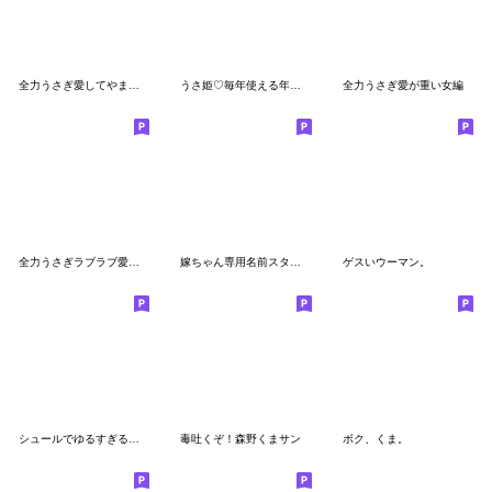
全力うさぎ愛してやまない編
うさ姫♡毎年使える年末年始バージョン
全力うさぎ愛が重い女編
全力うさぎラブラブ愛してる編
嫁ちゃん専用名前スタンプ
ゲスいウーマン。
シュールでゆるすぎるミニうさぎ＆ミニくま
毒吐くぞ！森野くまサン
ボク、くま。