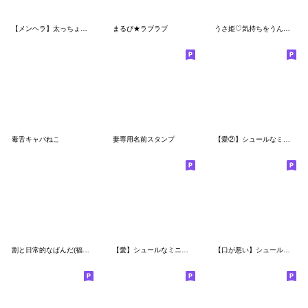
【メンヘラ】太っちょうさぎ
まるぴ★ラブラブ
うさ姫♡気持ちをうんと可愛く伝えるぞ♡
毒舌キャバねこ
妻専用名前スタンプ
【愛②】シュールなミニうさぎ&くま
割と日常的なぱんだ(福岡ばーじょん)2
【愛】シュールなミニうさぎ&くま
【口が悪い】シュールなミニうさぎ