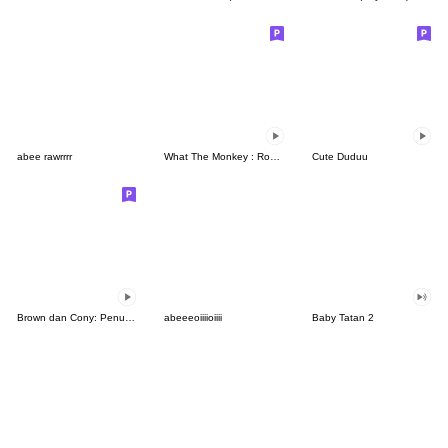
abee rawrrrr
What The Monkey : Rock It!
Cute Duduu
Brown dan Cony: Penuh Kasih
abeeeoiiiioiiii
Baby Tatan 2