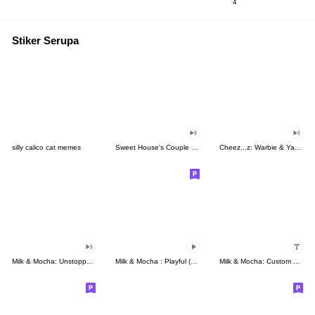
4
Stiker Serupa
silly calico cat memes
Sweet House's Couple in Love
Cheez...z: Warbie & Yama 3
Milk & Mocha: Unstoppable Lovers
Milk & Mocha : Playful (Animated)
Milk & Mocha: Custom Stickers