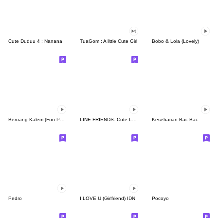
Cute Duduu 4 : Nanana
TuaGom : A little Cute Girl
Bobo & Lola (Lovely)
Beruang Kalem [Fun Pack]
LINE FRIENDS: Cute Loving Expressions
Keseharian Bac Bac
Pedro
I LOVE U (Girlfriend) IDN
Pocoyo