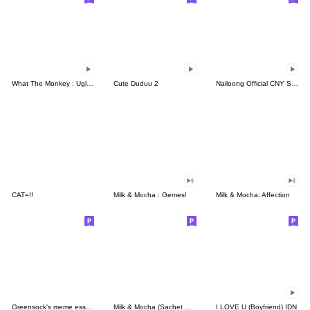
What The Monkey : Ugly Face
Cute Duduu 2
Nailoong Official CNY Sticker
CAT=!!
Milk & Mocha : Gemes!
Milk & Mocha: Affection
Greensock's meme essentials
Milk & Mocha (Sachet Sticker)
I LOVE U (Boyfriend) IDN