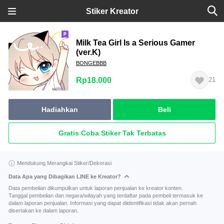
Stiker Kreator
Milk Tea Girl Is a Serious Gamer
(ver.K)
BONGEBBB
Rp18.000
21
Hadiahkan
Beli
Gratis Coba Stiker Tak Terbatas
Mendukung Merangkai Stiker/Dekorasi
Data Apa yang Dibagikan LINE ke Kreator?
Data pembelian dikumpulkan untuk laporan penjualan ke kreator konten.
Tanggal pembelian dan negara/wilayah yang terdaftar pada pembeli termasuk ke
dalam laporan penjualan. Informasi yang dapat diidentifikasi tidak akan pernah
disertakan ke dalam laporan.