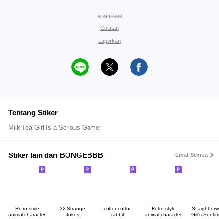
BONGEBBB
Catatan
Laporkan
Tentang Stiker
Milk Tea Girl Is a Serious Gamer
Stiker lain dari BONGEBBB
Lihat Semua
Retro style
32 Strange
cottoncotton
Retro style
Straightforw
animal character
Jokes
rabbit
animal character
Girl's Senti