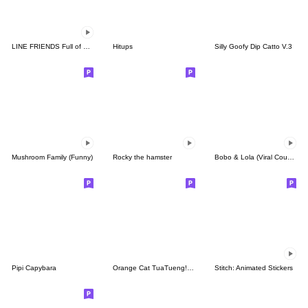
LINE FRIENDS Full of Love
Hitups
Silly Goofy Dip Catto V.3
Mushroom Family (Funny)
Rocky the hamster
Bobo & Lola (Viral Couple)
Pipi Capybara
Orange Cat TuaTueng! (ENG)
Stitch: Animated Stickers