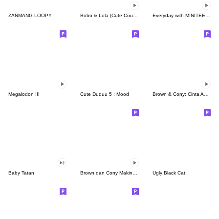
ZANMANG LOOPY
Bobo & Lola (Cute Couple)
Everyday with MINITEEN by SEVENTEEN
Megalodon !!!
Cute Duduu 5 : Mood
Brown & Cony: Cinta Abadi
Baby Tatan
Brown dan Cony Makin Mesra
Ugly Black Cat