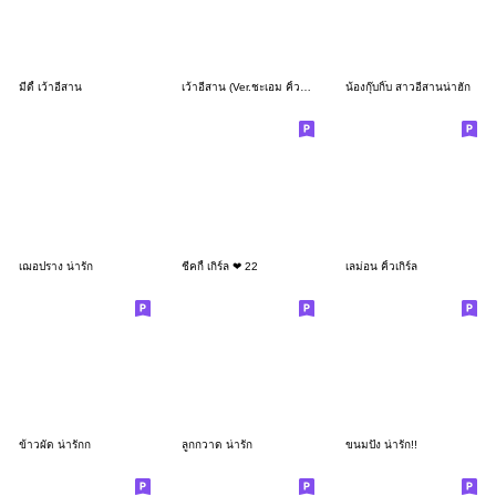
มีดี้ เว้าอีสาน
เว้าอีสาน (Ver.ชะเอม คิ้วเกิร์ล)
น้องกุ๊บกิ๊บ สาวอีสานน่าฮัก
เฌอปราง น่ารัก
ชีคกี้ เกิร์ล ❤ 22
เลม่อน คิ้วเกิร์ล
ข้าวผัด น่ารักก
ลูกกวาด น่ารัก
ขนมปัง น่ารัก!!