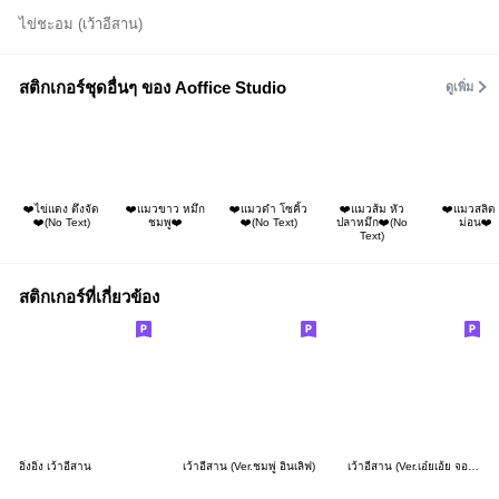
ไข่ชะอม (เว้าอีสาน)
สติกเกอร์ชุดอื่นๆ ของ Aoffice Studio
ดูเพิ่ม
❤️ไข่แดง ตึงจัด
❤️แมวขาว หมึก
❤️แมวดำ โซคิ้ว
❤️แมวส้ม หัว
❤️แมวสลิด 
❤️(No Text)
ชมพู❤️
❤️(No Text)
ปลาหมึก❤️(No
ม่อน❤️
Text)
สติกเกอร์ที่เกี่ยวข้อง
อิ๋งอิ๋ง เว้าอีสาน
เว้าอีสาน (Ver.ชมพู่ อินเลิฟ)
เว้าอีสาน (Ver.เอ๋ยเอ้ย จอมซน)