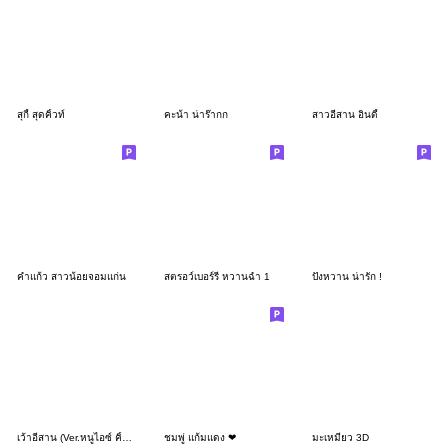
สุกี้ สุดคิ้วท์
คะน้า น่าร๊ากก
สาวอีสาน อินดี้
คำแก้ว สาวน้อยจอมแก่น
สตรอว์เบอร์รี หวานฉ่ำ 1
ปังหวาน น่ารัก !
เว้าอีสาน (Ver.หนูไอซ์ คิ้วเกิร์ล)
ชมพู่ แก้มแดง ❤
มะเหมี่ยว 3D