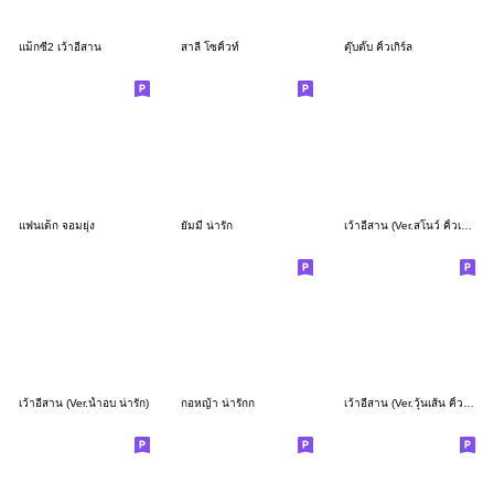
แม็กซี่2 เว้าอีสาน
สาลี่ โซคิ้วท์
ตุ๊บตั๊บ คิ้วเกิร์ล
แฟนเด็ก จอมยุ่ง
ยัมมี่ น่ารัก
เว้าอีสาน (Ver.สโนว์ คิ้วเกิร์ล)
เว้าอีสาน (Ver.น้ำอบ น่ารัก)
กอหญ้า น่ารักก
เว้าอีสาน (Ver.วุ้นเส้น คิ้วเกิร์ล)