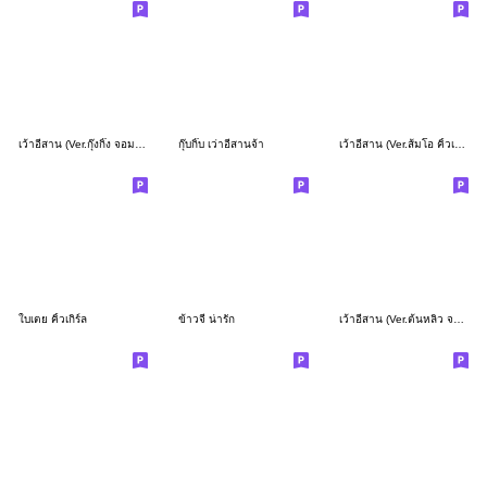
เว้าอีสาน (Ver.กุ๊งกิ๊ง จอมป่วน)
กุ๊บกิ๊บ เว่าอีสานจ้า
เว้าอีสาน (Ver.ส้มโอ คิ้วเกิร์ล)
ใบเตย คิ้วเกิร์ล
ข้าวจี่ น่ารัก
เว้าอีสาน (Ver.ต้นหลิว จอมแก่น)