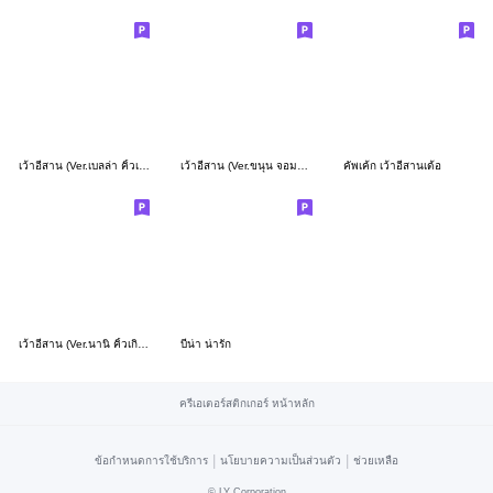
เว้าอีสาน (Ver.เบลล่า คิ้วเกิร์ล)
เว้าอีสาน (Ver.ขนุน จอมแก่น)
คัพเค้ก เว้าอีสานเด้อ
เว้าอีสาน (Ver.นานิ คิ้วเกิร์ล)
บีน่า น่ารัก
ครีเอเตอร์สติกเกอร์ หน้าหลัก
|
|
ข้อกำหนดการใช้บริการ
นโยบายความเป็นส่วนตัว
ช่วยเหลือ
©
LY Corporation