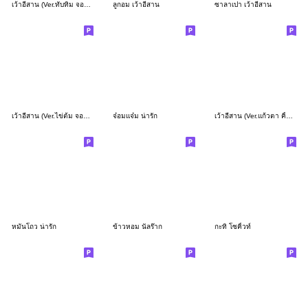
เว้าอีสาน (Ver.ทับทิม จอมซน)
ลูกอม เว้าอีสาน
ซาลาเปา เว้าอีสาน
เว้าอีสาน (Ver.ไข่ต้ม จอมแก่น)
จ๋อมแจ๋ม น่ารัก
เว้าอีสาน (Ver.แก้วตา คิ้วเกิร์ล)
หมั่นโถว น่ารัก
ข้าวหอม นัลร๊าก
กะทิ โซคิ้วท์