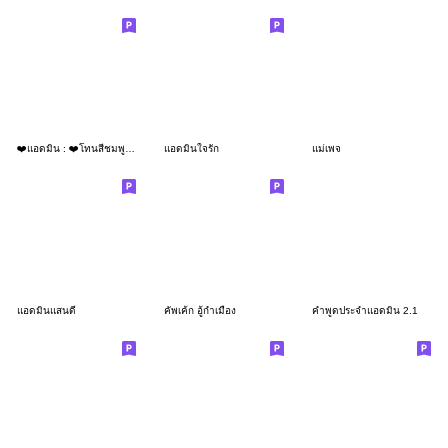
❤️แอดมิน : ❤️โทนสีชมพู,น่ารัก❤️
แอดมินใจรัก
แม่เพจ
แอดมินแสนดี
คัพเค้ก อู้กำเมือง
คำพูดประจำแอดมิน 2.1