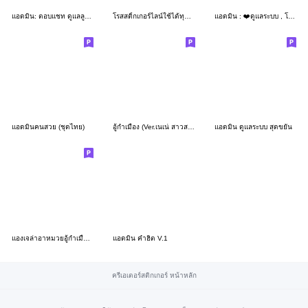
แอดมิน: ตอบแชท ดูแลลูกค้า
โรสสติ้กเกอร์ไลน์ใช้ได้ทุกวัน(ภาษาเหนือ)
แอดมิน : ❤️ดูแลระบบ , โทนสีเขียว
แอดมินคนสวย (ชุดไทย)
อู้กำเมือง (Ver.เนเน่ สาวสวยใส)
แอดมิน ดูแลระบบ สุดขยัน
แองเจล่าอาหมวยอู้กำเมือง (ชุดไทย)
แอดมิน คำฮิต V.1
ครีเอเตอร์สติกเกอร์ หน้าหลัก