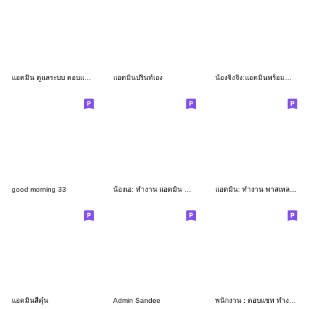
แอดมิน ดูแลระบบ ตอบแชททำงาน2
แอดมินปรินท์เอง
น้องจิงจิง:แอดมินพร้อมทำงานค่ะ
good morning 33
น้องเอ: ทำงาน แอดมิน ตอบแชท
แอดมิน: ทำงาน พาสเทล V.1
แอดมินสีตุ๋น
Admin Sandee
พนักงาน : ตอบแชท ทำงาน ดูแลระบบ