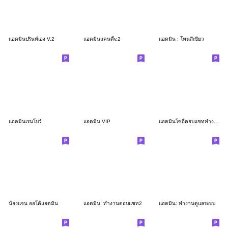
แอดมินปรินท์เอง V.2
แอดมินแคนดี้v.2
แอดมิน : โทนสีเขียว
แอดมินเรนโบว์
แอดมิน VIP
แอดมินโซอี้ตอบแชททำงาน
น้องแจน ออโต้แอดมิน
แอดมิน: ทำงานตอบแชท2
แอดมิน: ทำงานดูแลระบบ