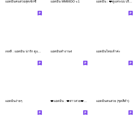
แอดมินคนสวยสุดเซ็กซี่
แอดมิน MM88DO v.1
แอดมิน : ❤️ดูแลระบบ บริการลูกค้า 24 ชม.
เจลลี่ : แอดมิน น่ารัก ดูแลระบบ
แอดมินทำงาน4
แอดมินไทยเจ้าค่ะ
แอดมินง่ายๆ
❤️แอดมิน : ❤️สาวสวย❤️ชุดนักศึกษา
แอดมินคนสวย (ชุดสีดำ)