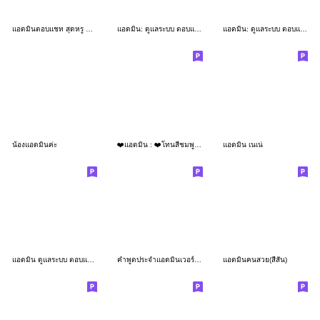
แอดมินตอบแชท สุดหรู ❤️(ผู้หญิง)
แอดมิน: ดูแลระบบ ตอบแชท ทำงาน
แอดมิน: ดูแลระบบ ตอบแชท ทำงาน.
น้องแอดมินค่ะ
❤️แอดมิน : ❤️โทนสีชมพู,ขาย,ออนไลน์❤️
แอดมิน เนเน่
แอดมิน ดูแลระบบ ตอบแชททำงาน
คำพูดประจำแอดมินเวอร์ชั่นสดใส
แอดมินคนสวย(สีสัน)