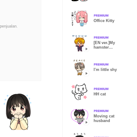
Office Kitty
penjualan.
[EN ver.]My
hamster
husband
I'm little shy
HH cat
Moving cat
husband