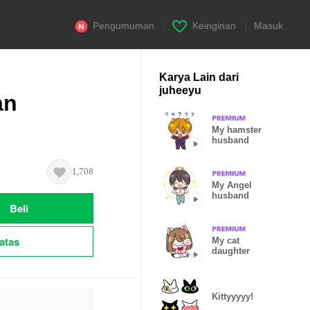
Pengumuman
|
Keinginan
|
Masuk
Karya Lain dari
juheeyu
an
My hamster
husband
1,708
My Angel
husband
Beli
atas
My cat
daughter
Kittyyyyy!