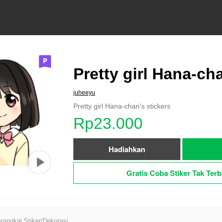
Pretty girl Hana-ch
juheeyu
Pretty girl Hana-chan's stickers
Rp23.000
Hadiahkan
Gratis Coba Stiker Tak Terb
angkai Stiker/Dekorasi