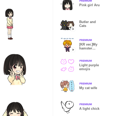
Pink girl Aru
Butler and
Cats
[KR ver.]My
hamster
husband
Light purple
emojis
My cat wife
A light chick