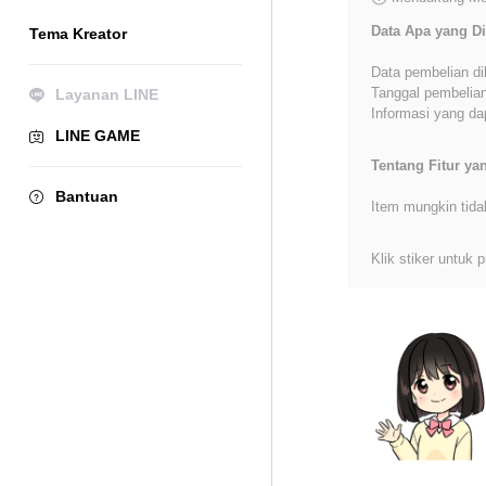
Data Apa yang Di
Tema Kreator
Data pembelian di
Tanggal pembelian
Layanan LINE
Informasi yang dap
LINE GAME
Tentang Fitur y
Bantuan
Item mungkin tida
Klik stiker untuk p