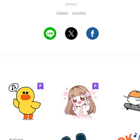
juheeyu
Catatan
Laporkan