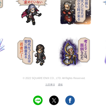
© 2022 SQUARE ENIX CO., LTD. All Rights Reserved.
注意事項
通報