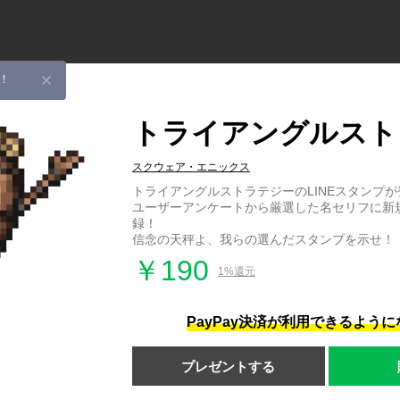
！
トライアングルスト
スクウェア・エニックス
トライアングルストラテジーのLINEスタンプが
ユーザーアンケートから厳選した名セリフに新
録！
信念の天秤よ、我らの選んだスタンプを示せ！
￥190
1%還元
PayPay決済が利用できるよう
プレゼントする