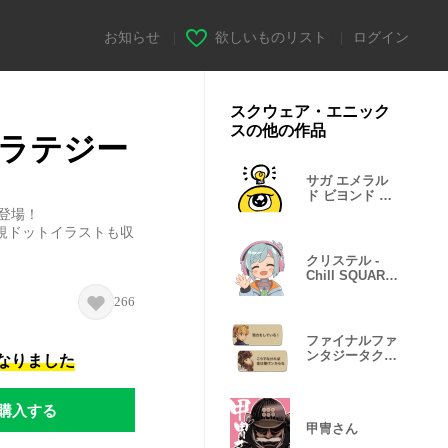
お知らせ
|
欲しいものリスト
|
ログイン
スクウェア・エニック
スの他の作品
ラテジー
サガ エメラル
ド ビヨンド 第
2弾
登場！
規ドットイラストも収
クリステル -
Chill SQUARE
ENIX MUSIC
266
ファイナルファ
ンタジータクテ
になりました
ィクス
購入する
甲冑さん