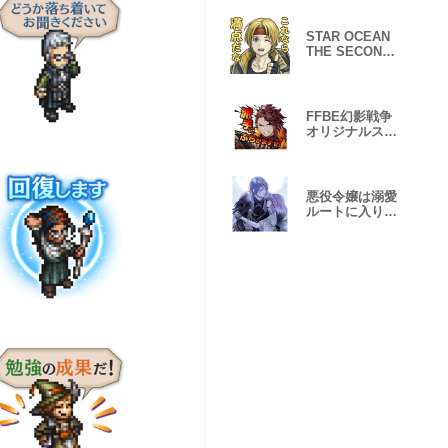
STAR OCEAN
THE SECOND
STORY R スタ
ンプ
FFBE幻影戦争
オリジナルスタ
ンプ
悪役令嬢は溺愛
ルートに入りま
した！？