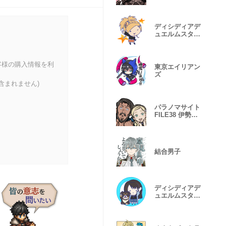
ディシディアデ
ュエルムスタン
プ Vol.5
客様の購入情報を利
東京エイリアン
ズ
含まれません)
パラノマサイト
FILE38 伊勢人
魚物語 第1弾
結合男子
ディシディアデ
ュエルムスタン
プ Vol.2