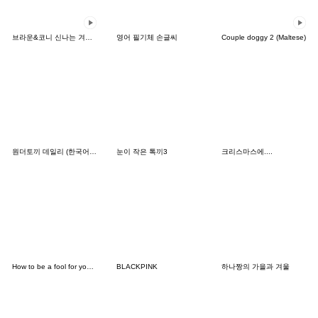
브라운&코니 신나는 겨울 데이트
영어 필기체 손글씨
Couple doggy 2 (Maltese)
원더토끼 데일리 (한국어&태국어)
눈이 작은 톡끼3
크리스마스에....
How to be a fool for your daughter
BLACKPINK
하나짱의 가을과 겨울