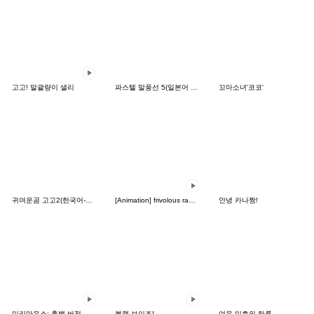
고고! 말괄량이 샐리
파스텔 말풍선 5(일본어 버전)
꼬마소녀'코코'
귀여운곰 고고2(한국어-태국어)
[Animation] frivolous rabbit
안녕 카나짱!
미키마우스: 흑백 버전
볼캡 보이즈!
여우 미호의 하루