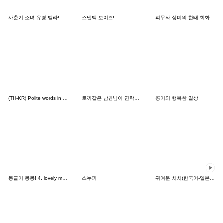
사춘기 소녀 유령 벨라!
스냅백 보이즈!
피무와 상미의 한태 회화 이모티콘_1
(TH-KR) Polite words in Daily life (W)
토끼같은 남친님이 연락했어요(한국어)
콩이의 행복한 일상
몽글이 몽몽! 4, lovely mongmong
스누피
귀여운 치치(한국어-일본어)