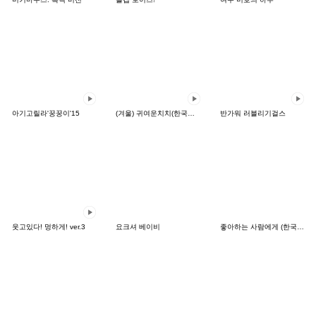
아기고릴라'꿍꿍이'15
(겨울) 귀여운치치(한국어-태국어)
반가워 러블리기걸스
웃고있다! 멍하게! ver.3
요크셔 베이비
좋아하는 사람에게 (한국어-일본어)