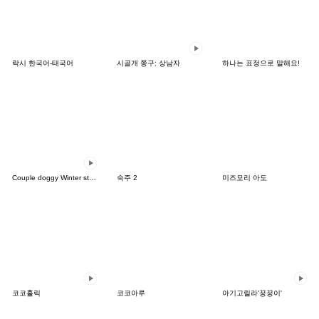
락시 한국어-태국어
시골개 쫑구: 상남자
하나는 표정으로 말해요!
Couple doggy Winter story
숙주 2
미즈모리 아도
코코홀릭
코코아루
아기고릴라'꿍꿍이'