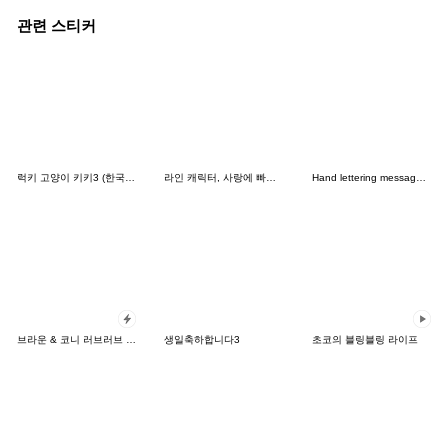
관련 스티커
럭키 고양이 키키3 (한국어&일본어 )
라인 캐릭터, 사랑에 빠지다!
Hand lettering message (English)
브라운 & 코니 러브러브 팝업 스티커
생일축하합니다3
초코의 블링블링 라이프