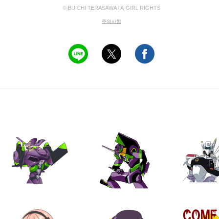
© BUICHI TERASAWA / A-GIRL RIGHTS
주의사항