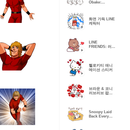
Obake:
Together with
Friends
화면 가득 LINE
캐릭터
LINE
FRIENDS: 러브
파워 가득!
헬로키티 애니
메이션 스티커
브라운 & 코니
러브러브 팝업
스티커
Snoopy Laid
Back Every
Day (Cute)