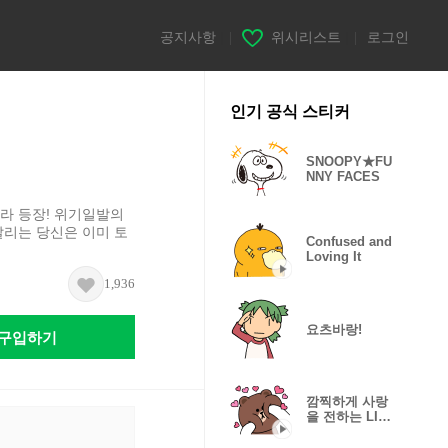
공지사항
|
위시리스트
|
로그인
인기 공식 스티커
SNOOPY★FU
NNY FACES
라 등장! 위기일발의
날리는 당신은 이미 토
Confused and
Loving It
1,936
요츠바랑!
구입하기
깜찍하게 사랑
을 전하는 LINE
FRIENDS