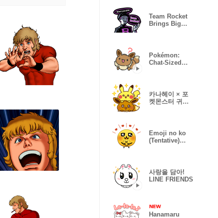
Team Rocket
Brings Big
Trouble!
Pokémon:
Chat-Sized
Shenanigans
by Yara
카나헤이 × 포
켓몬스터 귀욤
귀욤 스티커
Emoji no ko
(Tentative)
Stickers
사랑을 담아!
LINE FRIENDS
Hanamaru