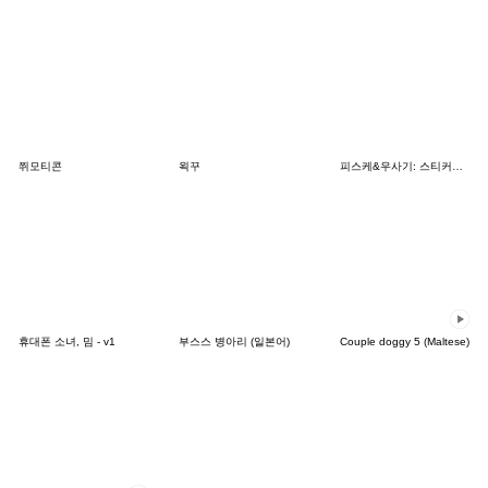
쮜모티콘
왹꾸
피스케&우사기: 스티커의 날
휴대폰 소녀, 밈 - v1
부스스 병아리 (일본어)
Couple doggy 5 (Maltese)