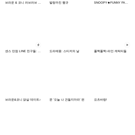
브라운 & 코니 러브러브 팝업 스티커
발랑까진 햄규
SNOOPY★FUNNY FACES
센스 만점 LINE 친구들: 카드 버전
도라에몽: 스티커의 날
폴짝폴짝♪라인 캐릭터들
브라운&코니 닭살 데이트♪
문 '오늘 나 건들지마라' 편
요츠바랑!