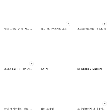
럭키 고양이 키키 (한국어&일본어)
움직인다♪쿠츠시타냥코
스티치 애니메이션 스티커
브라운&코니 신나는 겨울 데이트
스티치
Mr. Dahan 2 (English)
라인 캐릭터들의 '분노' 시리즈
샐리 스페셜
스마일브러시 애니메이션 스티커