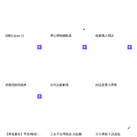
Q關公(part 2)
濟公禪師總動員
收屍職人用語
虎爺招財招福來
古代法庭劇場
好話是寶小濟寶
【厚道書生】早安/晚安/勵志小語
三太子台灣俗語-大貼圖
小小濟顛 5 訊息貼