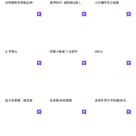
詠聖關聖帝君動起來!
臺灣原印- 城隍爺Q版 (鬼月專輯)
小沙彌早安正能量
Q 帝爺公
快樂小修緣 7 話新年
Q伯公
超大長輩圖，晚安篇
金虎爺-妖怪樂園
道場常用大字貼圖(發光版) Part.1