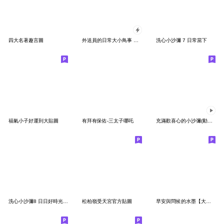
四大名著趣言圖
外送員的日常大小鳥事 全螢幕貼圖
洗心小沙彌 7 日常當下
福氣小子好運到大貼圖
有拜有保佑-三太子哪吒
充滿歡喜心的小沙彌(動態貼圖)
洗心小沙彌8 日日好時光大貼圖
松柏嶺受天宮官方貼圖
早安與問候的水墨【大貼圖】