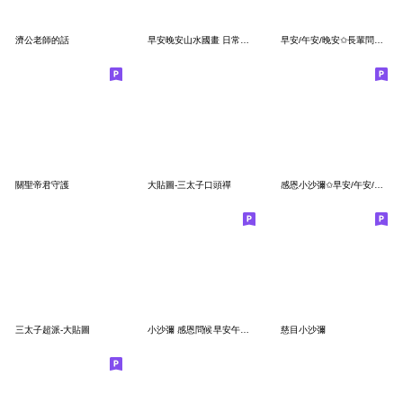
濟公老師的話
早安晚安山水國畫 日常實用問候大人貼圖01
早安/午安/晚安✩長輩問候風景大貼圖-revise
關聖帝君守護
大貼圖-三太子口頭禪
感恩小沙彌✩早安/午安/晚安實用大貼圖3✩
三太子超派-大貼圖
小沙彌 感恩問候早安午晚超實用可愛祝福貼1
慈目小沙彌