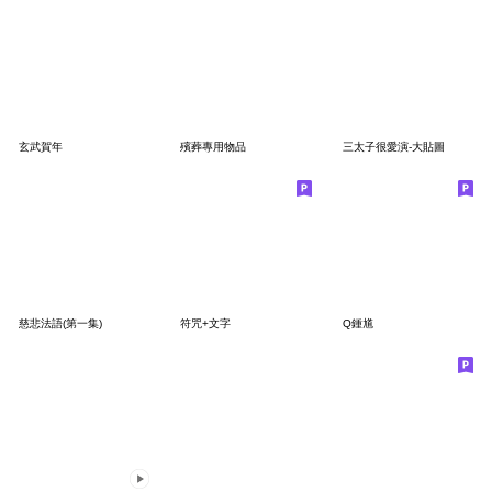
玄武賀年
殯葬專用物品
三太子很愛演-大貼圖
慈悲法語(第一集)
符咒+文字
Q鍾馗