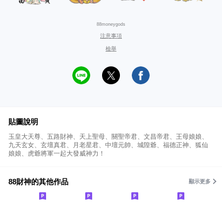
88moneygods
注意事項
檢舉
貼圖說明
玉皇大天尊、五路財神、天上聖母、關聖帝君、文昌帝君、王母娘娘、
九天玄女、玄壇真君、月老星君、中壇元帥、城隍爺、福德正神、狐仙
娘娘、虎爺將軍一起大發威神力！
88財神的其他作品
顯示更多