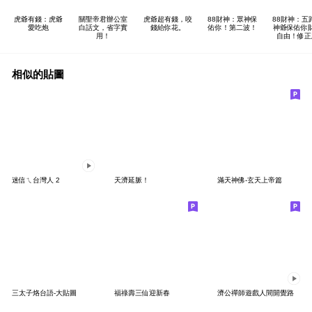
虎爺有錢：虎爺
關聖帝君辦公室
虎爺超有錢，咬
88財神：眾神保
88財神：五
愛吃炮
白話文，省字實
錢給你花。
佑你！第二波！
神爺保佑你
用！
自由！修正
相似的貼圖
迷信ㄟ台灣人 2
天濟延脈！
滿天神佛-玄天上帝篇
三太子烙台語-大貼圖
福祿壽三仙迎新春
濟公禪師遊戲人間開覺路