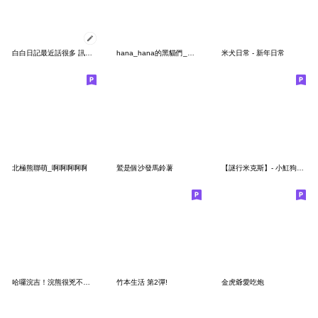
白白日記最近話很多 訊息貼圖
hana_hana的黑貓們_溫馨暑假
米犬日常 - 新年日常
北極熊聯萌_啊啊啊啊啊
鷲是個沙發馬鈴薯
【謎行米克斯】- 小魟狗與間諜貓貓
哈囉浣吉！浣熊很兇不要亂摸ver.4
竹本生活 第2彈!
金虎爺愛吃炮