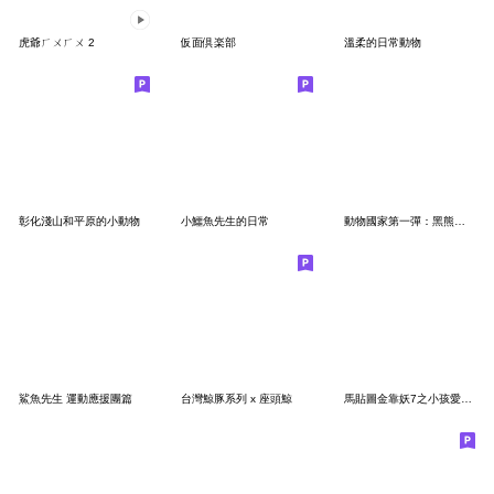
虎爺ㄏㄨㄏㄨ 2
仮面倶楽部
溫柔的日常動物
彰化淺山和平原的小動物
小鱷魚先生的日常
動物國家第一彈：黑熊與台灣島
鯊魚先生 運動應援團篇
台灣鯨豚系列 x 座頭鯨
馬貼圖金靠妖7之小孩愛吃不購買嗎??