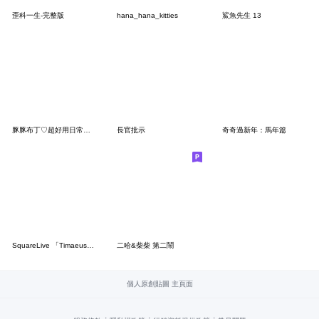
歪科一生-完整版
hana_hana_kitties
鯊魚先生 13
豚豚布丁♡超好用日常小貼圖(Q水豚)
長官批示
奇奇過新年：馬年篇
SquareLive 「Timaeus歡樂日常」
二哈&柴柴 第二鬧
個人原創貼圖 主頁面