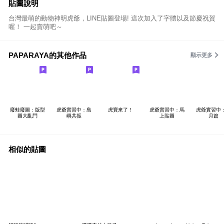
貼圖說明
台灣最萌的動物神明虎爺，LINE貼圖登場! 這次加入了字體以及節慶祝賀
喔！ 一起賣萌吧～
PAPARAYA的其他作品
顯示更多
廢蛙廢圖：版型
虎爺實習中：島
虎寶來了！
虎爺實習中：馬
虎爺實習中
圖大亂鬥
嶼共振
上貼圖
月篇
相似的貼圖