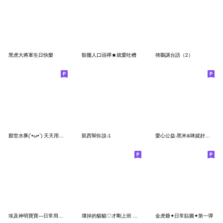
黑虎大將軍生日快樂
骷髏人口頭禪★就愛吐槽
徛鵝講台語（2）
厭世水豚(´•ω•`) 天天用工作印章(紅色)
凱西幫你說-1
愛心公益-黑米&咪妮好愛你
埃及神明寶寶—日常用語篇(二)
壞掉的貓貓♡才剛上班 就想下班
金虎爺✦日常貼圖✦第一彈