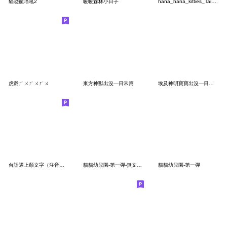
貓恐龍喵吼2
暖暖森林小日子
hana_hana_kitties_Taiwan Mandarin
虎爺ㄏㄨㄏㄨㄏㄨ
東方神獸出沒—日常篇
埃及神明寶寶出沒—日常用語篇
台語遇上顏文字（注音版）
貓貓幼兒園-第一彈-無文字版
貓貓幼兒園-第一彈