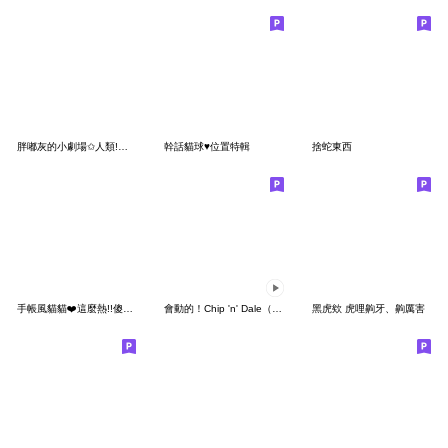
胖嘟灰的小劇場✩人類!看看我
幹話貓球♥位置特輯
捨蛇東西
手帳風貓貓❤️這麼熱!!傻子才出門
會動的！Chip 'n' Dale（療癒手繪風）
黑虎欸 虎哩齁牙、齁厲害