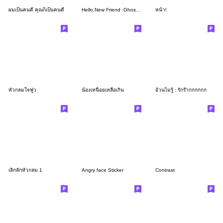
ผมเป็นคนดี คุณก็เป็นคนดี
Hello,New Friend :Ghost boy&Bunny BunBun
หน้า!
หัวกลมใจฟูว
น้องเหนื่อยเหลือเกิน
อ้วนไม่รู้ : รักร๊ากกกกกก
เลิ่กลั่กหัวกลม 1
Angry face Sticker
Contrast