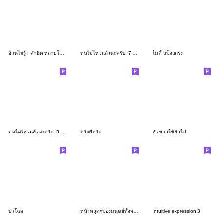
อ้วนไม่รู้ : คำฮิต หลายโอกาส
ทนไม่ไหวแล้วนะครับ! 7 :อีกนิดเดียว
ไมตี้ แข็งแกร่ง
ทนไม่ไหวแล้วนะครับ! 5 ไม่ไหวที่จะจน
ครับพี่ครับ
หัวขาวใช้ทั่วไป
ป่าโฉด
หน้าหลุดๆของมนุษย์ทั้งหลาย
Intuitive expression 3