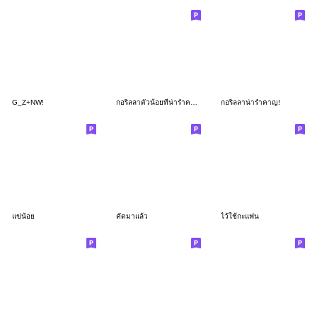
G_Z+NW!
กอริลลาตัวน้อยที่น่ารำคาญ
กอริลลาน่ารำคาญ!
แข่น้อย
คัดมาแล้ว
ไว้ใช้กะแฟน