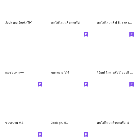
Jook gru Jook (TH)
ทนไม่ไหวแล้วนะครับ!
ทนไม่ไหวแล้ว! 8: จะหวานอะไรกันนักหนา
ผมชอบคุณ++
ขอระบาย V.4
โอ้ยย! รักงานจังโว้ยยย!! (พนักงานออฟฟิศ)
ขอระบาย V.3
Jook gru 01
ทนไม่ไหวแล้วนะครับ! 4