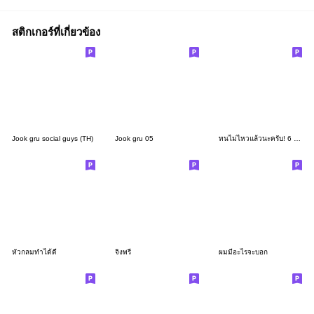
สติกเกอร์ที่เกี่ยวข้อง
Jook gru social guys (TH)
Jook gru 05
ทนไม่ไหวแล้วนะครับ! 6 : ยิ้มทั้งน้ำตา
หัวกลมทำได้ดี
จิงพรี่
ผมมีอะไรจะบอก