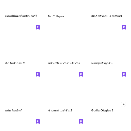
แฟนที่ดีต้องซื้อสติกเกอร์ให้เราได้
Mr. Collapse
เลิ่กลั่กหัวกลม คอมบิเนชันสติกเกอร์ 1
เลิ่กลั่กหัวกลม 2
หน้าเกรียน ทำงานดิ ทำงาน2
พ่อหนุ่มหัวลูกชิ้น
เบร๋อ โมเม้นท์
ช่างแอพ เวอร์ชั่น 2
Gorilla Giggles 2