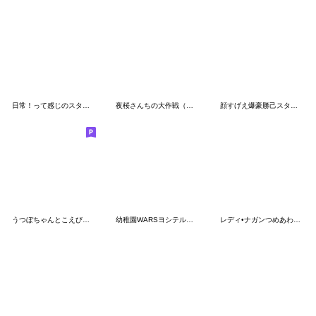
日常！って感じのスタンプ
夜桜さんちの大作戦（権平ひつじ）
顔すげえ爆豪勝己スタンプ
うつぼちゃんとこえびちゃん(季節)
幼稚園WARSヨシテルスタンプ
レディ•ナガンつめあわせスタンプ