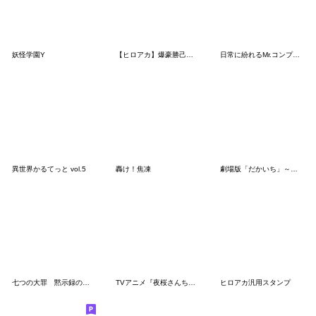
妖怪学園Y
【ヒロアカ】爆豪勝己！等身＆デフォルメ
日常に紛れるMr.コンプレス
異世界かるてっと vol.5
轟け！焦凍
劇場版「だかいち」～スペイン編～
七つの大罪 黙示録の四騎士（第2期）
TVアニメ『夜桜さんちの大作戦』
ヒロアカ汎用スタンプ