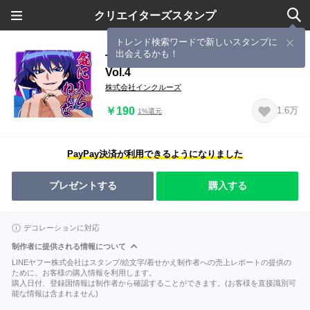
クリエイターズスタンプ
トレンド検索ワードで新しいスタンプに
出会えるかも！
TVアニメ「魔入りました！入間くん」
Vol.4
株式会社インクルーズ
￥190
1.6万
1%還元
PayPay決済が利用できるようになりました
プレゼントする
購入する
デコレーションに対応
制作者に提供される情報について
LINEヤフー株式会社はスタンプ/絵文字/着せかえ制作者への売上レポートの提供の
ために、お客様の購入情報を利用します。
購入日付、登録国情報は制作者から確認することができます。(お客様を直接識別可
能な情報は含まれません)