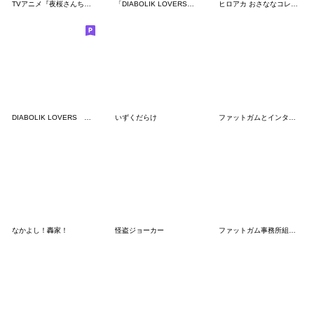
TVアニメ『夜桜さんちの大作戦』Vol.2
「DIABOLIK LOVERS」第4弾
ヒロアカ おさななコレクション 追加パッチ
DIABOLIK LOVERS 第3弾
いずくだらけ
ファットガムとインターン！なスタンプ
なかよし！轟家！
怪盗ジョーカー
ファットガム事務所組スタンプその2