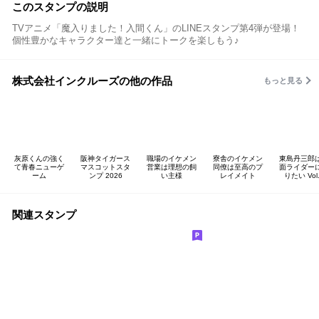
このスタンプの説明
TVアニメ「魔入りました！入間くん」のLINEスタンプ第4弾が登場！
個性豊かなキャラクター達と一緒にトークを楽しもう♪
株式会社インクルーズの他の作品
もっと見る
灰原くんの強く
阪神タイガース
職場のイケメン
寮舎のイケメン
東島丹三郎
て青春ニューゲ
マスコットスタ
営業は理想の飼
同僚は至高のプ
面ライダー
ーム
ンプ 2026
い主様
レイメイト
りたい Vol
関連スタンプ