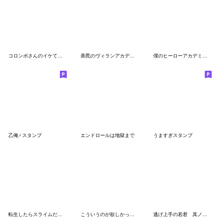
コロンボさんのイケてるスタンプ2【公式】
荼毘のヴィランアカデミア
僕のヒーローアカデミア【nakata bench】07
乙俺♂スタンプ
エンドロールは地獄まで
うますぎスタンプ
転生したらスライムだった件 蒼海の涙編
こういうのが欲しかったスタンプ。
逃げ上手の若君 其ノ二(松井優征)