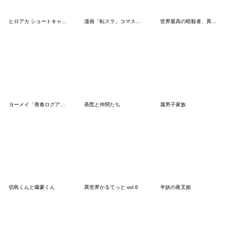
ヒロアカ ショートキャットと焦凍くん
漫画「転スラ」コマスタンプ
世界最高の暗殺者、異世界貴族に転生する
ヨーメイ「青春ログアウト」
荼毘と仲間たち
腐男子家族
切島くんと爆豪くん
異世界かるてっと vol.6
半妖の夜叉姫