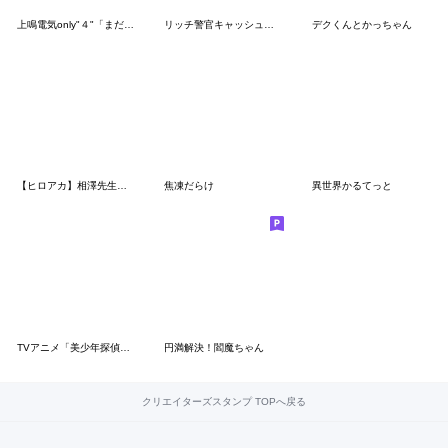
上鳴電気only"４"「まだ頼ってくれんの？」
リッチ警官キャッシュ！～ゼロの事件簿～
デクくんとかっちゃん
【ヒロアカ】相澤先生スタンプ3
焦凍だらけ
異世界かるてっと
TVアニメ「美少年探偵団」
円満解決！閻魔ちゃん
クリエイターズスタンプ TOPへ戻る