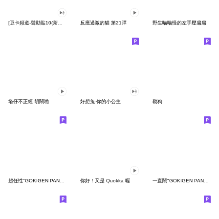
[豆卡頻道-聲動貼10(茶寶丸日常篇)
反應過激的貓 第21彈
野生喵喵怪的左手壓扁扁
塔仔不正經 胡鬧啪
好想兔-你的小公主
勒狗
超任性"GOKIGEN PANDA" 台灣版
你好！又是 Quokka 喔
一直鬧"GOKIGEN PANDA" 台灣版