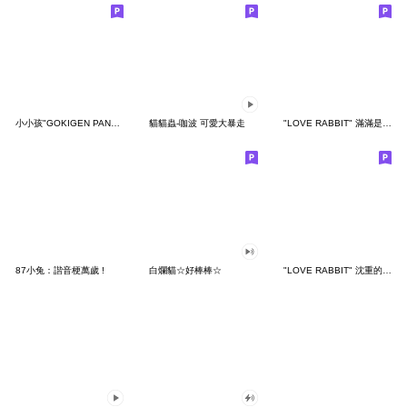
小小孩"GOKIGEN PANDA" 台灣版
貓貓蟲-咖波 可愛大暴走
"LOVE RABBIT" 滿滿是愛 台灣版
87小兔：諧音梗萬歲 !
白爛貓☆好棒棒☆
"LOVE RABBIT" 沈重的愛 台灣版