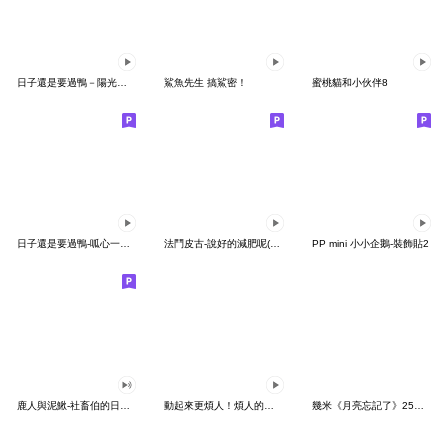
日子還是要過鴨－陽光開朗每一天鴨
鯊魚先生 搞鯊密！
蜜桃貓和小伙伴8
日子還是要過鴨-呱心一下鴨
法鬥皮古-說好的減肥呢(第15彈)
PP mini 小小企鵝-裝飾貼2
鹿人與泥鰍-社畜伯的日常有聲貼圖
動起來更煩人！煩人的貓咪3
幾米《月亮忘記了》25周年 x 晴天P莉