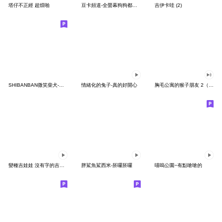
塔仔不正經 超煩啪
豆卡頻道-全螢幕狗狗都沒你上班累
吉伊卡哇 (2)
SHIBANBAN微笑柴犬-廢柴寶寶日常
情緒化的兔子-真的好開心
胸毛公寓的猴子朋友 2（有聲動態）
變種吉娃娃 沒有字的吉娃娃
胖鯊魚鯊西米-胚囉胚囉
喵嗚公園−有點嗆嗆的