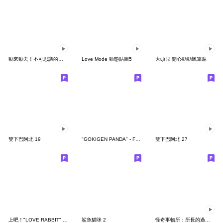
動來動去！不可思議的寶可夢貼圖
Love Mode 動態貼圖5
大頭兒 開心動動蠟筆貼
雙下巴阿北 19
"GOKIGEN PANDA" - Feeling / global
雙下巴阿北 27
上吧！"LOVE RABBIT" 台灣版
鯊魚貓咪 2
怪奇事物所：所長的過度繁殖