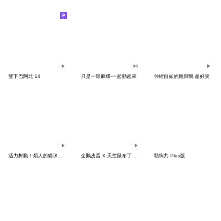
雙下巴阿北 14
只是一顆麻糬-一起動起來
伸縮自如的雞與鴨 超好笑
活力舞動！煩人的貓咪★迷你版 2
企鵝皮蛋 X 天竺鼠布丁 有點厭世
勒狗共 Plus版