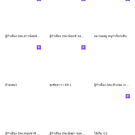
อู้กำเมือง (Ver.สาวน้อยนักสืบ)
อู้กำเมือง (Ver.น้องเข้ จอมซน)
เเมวบ่ออยู่ หนูร่าเริงก่ะคับ
อ้ายเสม1
ลุงชัยลาวา EP.1
อู้กำเมือง (Ver.หัวกลม เกรียนกวน)
อู้กำเมือง (Ver.หนุ่มซ่าส์ หน้ากวน)
อู้กำเมือง (Ver.ผู้เฒ่า จอมซ่าส์)
ไอ้เกิ้ม ป.2