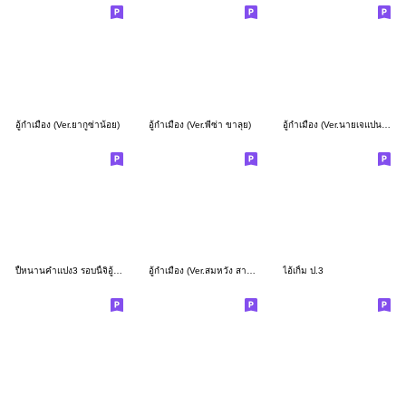
อู้กำเมือง (Ver.ยากูซ่าน้อย)
อู้กำเมือง (Ver.พี่ซ่า ขาลุย)
อู้กำเมือง (Ver.นายเจแปน เลิฟลี่)
ปี้หนานคำแปง3 รอบนี้จิอู้นัก เจ็บคอ
อู้กำเมือง (Ver.สมหวัง สายตี้)
ไอ้เกิ้ม ป.3