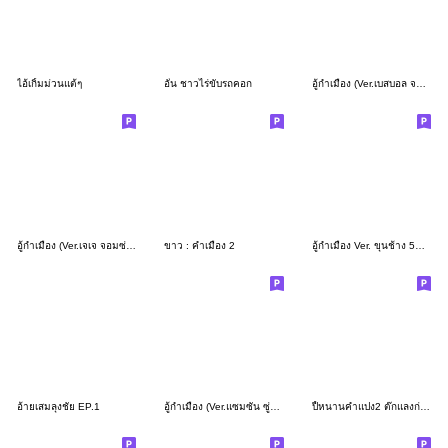
ไอ้เกิ้มม่วนแต้ๆ
อั๋น ชาวไร่ขับรถคอก
อู้กำเมือง (Ver.เบสบอล จอมซน)
อู้กำเมือง (Ver.เจเจ จอมซ่าส์)
ขาว : คำเมือง 2
อู้กำเมือง Ver. ขุนช้าง 5G (ภาค 2)
อ้ายเสมลุงชัย EP.1
อู้กำเมือง (Ver.แซมซั่น ซู่ซ่า)
ปี้หนานคำแปง2 ต๊กแลงก่เอาแหมเม๊าะ!