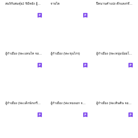
สมงิกับสมตุ๋ย2 จิมีหยัง อู้หื้อฟังมะดาย
จายไต
ปี้หนานคำแปง ต๊กแลงก่จ๊ดเอาๆ
อู้กำเมือง (Ver.แทนไท จอมซ่า)
อู้กำเมือง (Ver.ขุนไกร)
อู้กำเมือง (Ver.หนุ่มน้อยโมฮอก)
อู้กำเมือง (Ver.เด็กนักเกรียน)
อู้กำเมือง (Ver.ทองเอก จอมแก่น)
อู้กำเมือง (Ver.ดินดิน จอมซ่า)