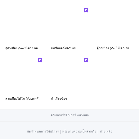
อู้กำเมือง (Ver.บ๊ะจ่าง จอมซน)
ผมชื่อกอล์ฟครับผม
อู้กำเมือง (Ver.ไม้เอก จอมซ่าส์)
สาบเมืองได้ใด (Ver.คนหัวกลม จอมป่วน)
กำเมืองชื่อๆ
ครีเอเตอร์สติกเกอร์ หน้าหลัก
|
|
ข้อกำหนดการใช้บริการ
นโยบายความเป็นส่วนตัว
ช่วยเหลือ