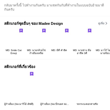
กลับมาครั้งนี้ ไปทำงานกันครับ มาแชทกันกับที่ทำงานในแบบฉบับอ้ายมาดี
กันครับ
สติกเกอร์ชุดอื่นๆ ของ Madee Design
ดูเพิ่ม
MD: Smile Cat
MD: นายกล้วยไข่
MD: มีดี คำฮิต
MD: นายช่าง มือ
MD: มาโก้ ไอ
Emoji
กำเมืองเหนือ
อาชีพ 3ดี
มายจ๊อบ
สติกเกอร์ที่เกี่ยวข้อง
อู้กำเมือง (Ver.มาริโอ้ เลิฟลี่)
อู้กำเมือง (Ver.บิ๊กบอส จอมป่วน)
รถกระบะคอกสายซิ่ง