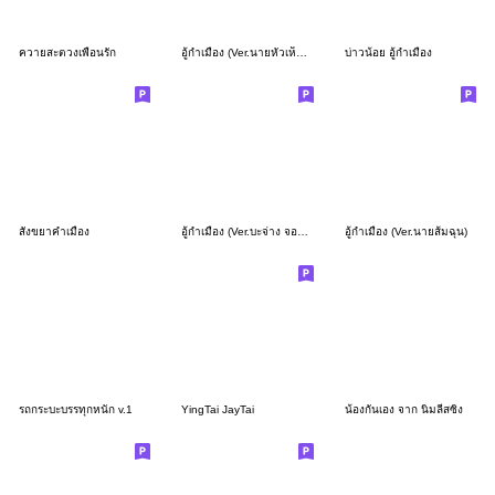
ควายสะตวงเพื่อนรัก
อู้กำเมือง (Ver.นายหัวเห็ด เด็ดสะระตี่)
บ่าวน้อย อู้กำเมือง
สังขยาคำเมือง
อู้กำเมือง (Ver.บะจ่าง จอมป่วน)
อู้กำเมือง (Ver.นายส้มฉุน)
รถกระบะบรรทุกหนัก v.1
YingTai JayTai
น้องกันเอง จาก นิ่มลีสซิ่ง