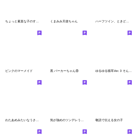
ちょっと素直な子のすたんぷ
くまみみ天使ちゃん
ハーフツイン、ときどき猫
ピンクのマーメイド
黒 パーカーちゃん⑧
ゆるゆる猫耳Ver. 3 そんな日もある
わたあめみたいなうさぎさんお正月（再販）
気が強めのツンデレうさぎ
敬語で伝える女の子