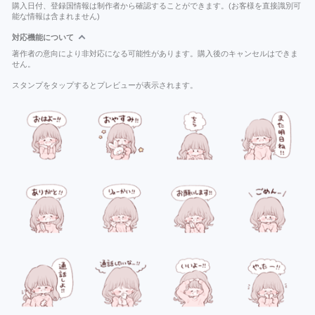
購入日付、登録国情報は制作者から確認することができます。(お客様を直接識別可
能な情報は含まれません)
対応機能について
著作者の意向により非対応になる可能性があります。購入後のキャンセルはできま
せん。
スタンプをタップするとプレビューが表示されます。