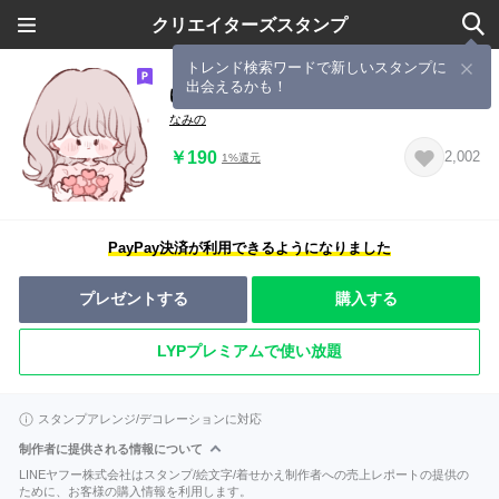
クリエイターズスタンプ
トレンド検索ワードで新しいスタンプに
出会えるかも！
ゆるふわな彼女
なみの
￥190
2,002
1%還元
PayPay決済が利用できるようになりました
プレゼントする
購入する
LYPプレミアムで使い放題
スタンプアレンジ/デコレーションに対応
制作者に提供される情報について
LINEヤフー株式会社はスタンプ/絵文字/着せかえ制作者への売上レポートの提供の
ために、お客様の購入情報を利用します。