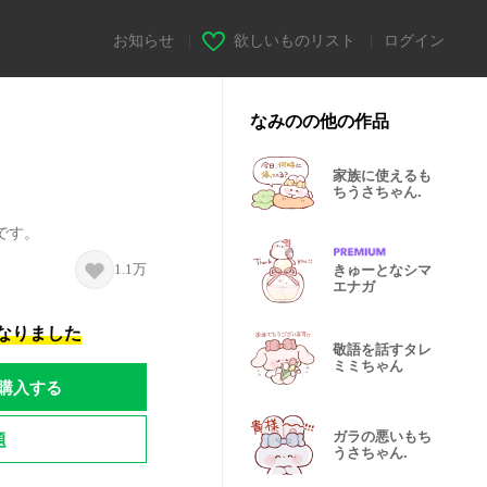
お知らせ
|
欲しいものリスト
|
ログイン
なみのの他の作品
家族に使えるも
ちうさちゃん.
です。
1.1万
きゅーとなシマ
エナガ
になりました
敬語を話すタレ
ミミちゃん
購入する
題
ガラの悪いもち
うさちゃん.