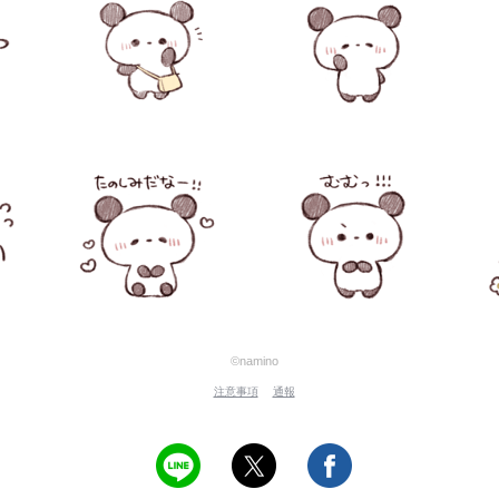
©namino
注意事項
通報