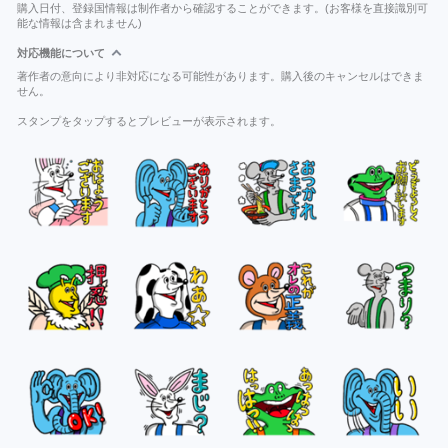
購入日付、登録国情報は制作者から確認することができます。(お客様を直接識別可
能な情報は含まれません)
対応機能について
著作者の意向により非対応になる可能性があります。購入後のキャンセルはできま
せん。
スタンプをタップするとプレビューが表示されます。