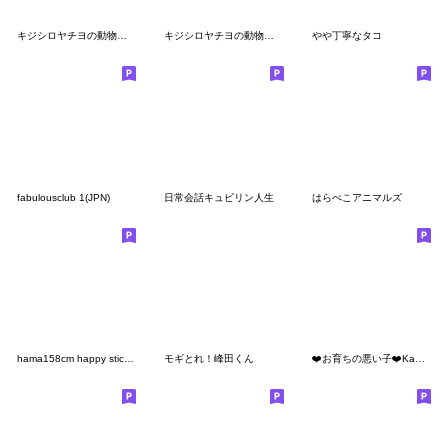
キジシロヤチヨの動物たち1
キジシロヤチヨの動物たち2
やや丁寧なタコ
fabulousclub 1(JPN)
日常会話キュピリン人生
はらぺこアニマルズ
hama158cm happy sticker
モギとれ！峰田くん
❤️お育ちの悪い子❤️Kawaii but suupii