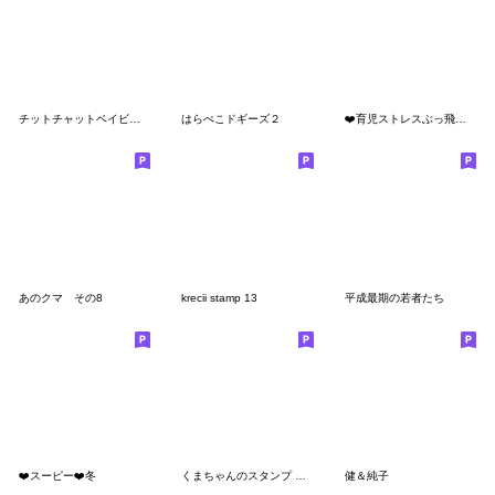
チットチャットベイビーズ
はらぺこドギーズ２
❤️育児ストレスぶっ飛ばしスタンプ❤️
あのクマ その8
krecii stamp 13
平成最期の若者たち
❤️スーピー❤️冬
くまちゃんのスタンプ オールドスタイル
健＆純子