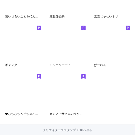
言いづらいことを代わりにスタンプ
鬼龍寺炎豪
素直じゃないトリ
ギャング
チルニャーデイ
ぱーわん
❤️むちむちベビちゃん❤️再販
カンノマサヒロのゆかいなスタンプ2
クリエイターズスタンプ TOPへ戻る