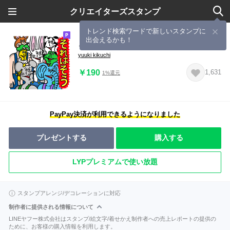
クリエイターズスタンプ
トレンド検索ワードで新しいスタンプに
出会えるかも！
どうぶつーズVol,10
yuuki kikuchi
￥190
1,631
1%還元
PayPay決済が利用できるようになりました
プレゼントする
購入する
LYPプレミアムで使い放題
スタンプアレンジ/デコレーションに対応
制作者に提供される情報について
LINEヤフー株式会社はスタンプ/絵文字/着せかえ制作者への売上レポートの提供の
ために、お客様の購入情報を利用します。