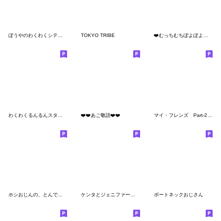
ぼうやのわくわくシティライフ
TOKYO TRIBE
❤️むっちむちぽよぽよず❤️
わくわくるんるんスタンプ
❤️❤️あご敬語❤️❤️
マイ・フレンズ Part-2 日本語バージョン
ホシおじんの、とんでもねぇ奴がしぶてぇ時
ケンタとジェニファー☆クリスマス＆お正月
ボートネックおじさん