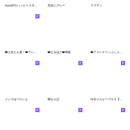
AandPのハッピースタンプ③
完全にグレー
クマディ
❤️人生どん底！❤️アレンジ用
❤️なるほど❤️再販
❤️アドレナリンぶしゃ〜❤️
メンズはつらいよ
猫ならば
ゆるりんピープル４【改訂/再販】