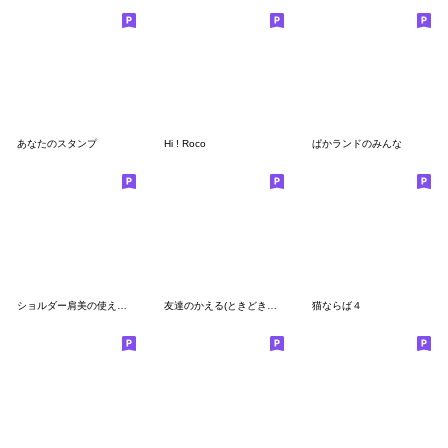
あなたのスタンプ
Hi ! Roco
ぱかランドのみんな
ショルダー肩美の使えるスタンプ2
友達のかえる(ときどきごりら)
猫ならば４