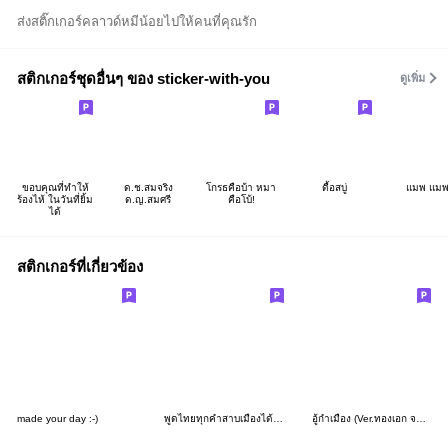
ส่งสติ๊กเกอร์คลาวด์หมีน้อยไปให้คนที่คุณรัก
สติกเกอร์ชุดอื่นๆ ของ sticker-with-you
ดูเพิ่ม
ขอบคุณที่ทำให้
ด.ช.สมจริง
โกรธคือบ้า หมา
ดื้อสบู่
แมพ แม
ร้องไห้ ในวันที่ยิ้ม
ด.ญ.สมศรี
คือโบ้!
ได้
สติกเกอร์ที่เกี่ยวข้อง
made your day :-)
พูดไทยทุกคำสาบเมืองได้ยังไง V.5
อู้กำเมือง (Ver.ทองเอก จอมแก่น)