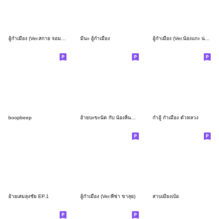
อู้กำเมือง (Ver.สกาย จอมป่วน)
มีนะ อู้กำเมือง
อู้กำเมือง (Ver.น้องแกะ น่ารัก)
boopbeep
อ้ายบะขะนัด กับ น้องลิ้นจี่ (คำเมือง) 5
กำอู้ กำเมือง ตั๋วหลวง
อ้ายเสมลุงชัย EP.1
อู้กำเมือง (Ver.พี่ซ่า ขาลุย)
สาบเมียงเบ้อ