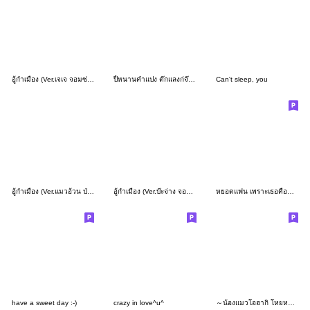
อู้กำเมือง (Ver.เจเจ จอมซ่าส์)
ปี้หนานคำแปง ต๊กแลงก่จ๊ดเอาๆ
Can't sleep, you
อู้กำเมือง (Ver.แมวอ้วน ป่วนซน)
อู้กำเมือง (Ver.บ๊ะจ่าง จอมซน)
หยอดแฟน เพราะเธอคือคนพิเศษ ^^
have a sweet day :-)
crazy in love^u^
～น้องแมวโอฮากิ โหยหาความรัก～