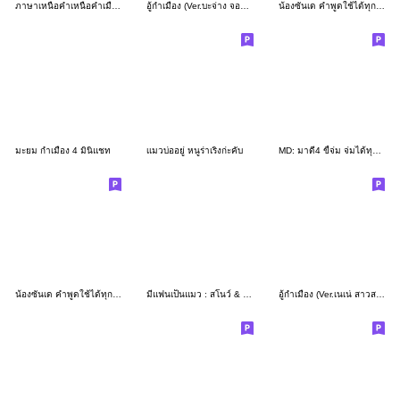
ภาษาเหนือคำเหนือคำเมืองรวมคำพูดใช้บ่อย
อู้กำเมือง (Ver.บะจ่าง จอมป่วน)
น้องซันเด คำพูดใช้ได้ทุกวัน (2)
มะยม กำเมือง 4 มินิแชท
เเมวบ่ออยู่ หนูร่าเริงก่ะคับ
MD: มาดี4 ขี้จ่ม จ่มได้ทุกวัน คำเมือง
น้องซันเด คำพูดใช้ได้ทุกวัน (1)
มีแฟนเป็นแมว : สโนว์ & ไนท์
อู้กำเมือง (Ver.เนเน่ สาวสวยใส)