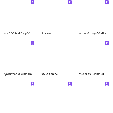
ด.ช.โจ๊ะโล๊ะ คำโต (ซับไทย)
อ้ายเสม1
MD: มาดี7 มนุษย์ผัวขี้อ้อน คำเมือง เหนือ
พูดไทยทุกคำสาบเมืองได้ยังไง ภาค 2
จริงใจ คำเมือง
กระต่ายดูนี่ : กำเมือง 3