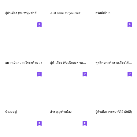
อู้กำเมือง (Ver.หนุ่มซ่าส์ หน้ากวน)
Just smile for yourself
สวัสดีเจ้า 5
อยากเป็นหวานใจอะค้าบ :-)
อู้กำเมือง (Ver.บิ๊กบอส จอมป่วน)
พูดไทยทุกคำสาบเมืองได้ยังไง
น้องจมปู
อ้ายบุญ:คำเมือง
อู้กำเมือง (Ver.มาริโอ้ เลิฟลี่)