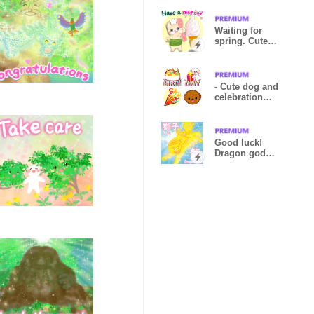
Waiting for
spring. Cute
cat
- Cute dog and
celebration
emoji -
Good luck!
Dragon god
and lion