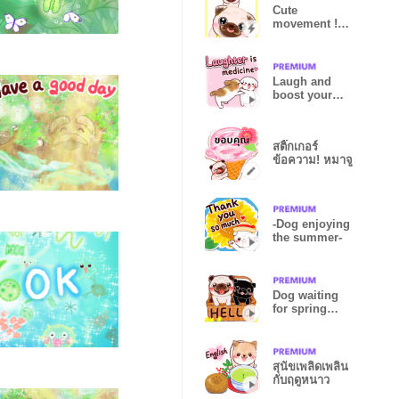
Cute
movement !
Pug (dog)
Laugh and
boost your
immunity
(dogs)
สติ๊กเกอร์
ข้อความ! หมาจู
-Dog enjoying
the summer-
Dog waiting
for spring
(Pug)
สุนัขเพลิดเพลิน
กับฤดูหนาว