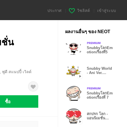
ประกาศ
|
วิชลิสต์
|
เข้าสู่ระบบ
ผลงานอื่นๆ ของ NEOT
ชั่น
SnubbyโลกEm
otionเรื่องที่5
Snubby World
ฟูดี สแนปปี้ เวิลด์
- Ani Ver.
8(KOR)
SnubbyโลกEm
otionเรื่องที่ 7
ซื้อ
สกปรก โลก -
แอนนิเมชั่น
กระดาน 7