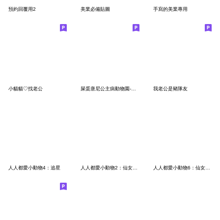
預約回覆用2
美業必備貼圖
手寫的美業專用
小貓貓♡找老公
屎蛋唐尼公主病動物園-超級變變變！
我老公是豬隊友
人人都愛小動物4：追星
人人都愛小動物2：仙女打工 必有苦衷
人人都愛小動物6：仙女打工 言不由衷