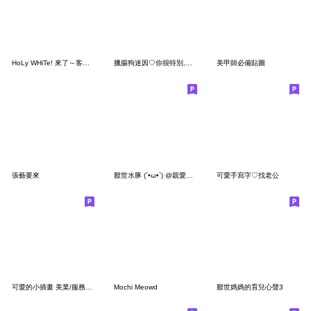
HoLy WHiTe! 來了～客倌請選
臘腸狗迷因♡你很特別,特別的短
美甲師必備貼圖
張藝要來
厭世水豚 (´•ω•`) @親愛的老公
可愛手寫字♡找老公
可愛的小插畫 美業/服務業/商家/實用的話
Mochi Meowd
厭世媽媽的育兒心聲3