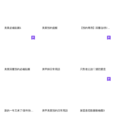
美業必備貼圖1
美業預約提醒
【預約專用】回覆/診所/美甲/美容美髮/美睫
美業回覆預約必備貼圖
美甲師日常用語
只對老公說♡濃烈愛意
新的一年又來了!新年快樂19 美業服務業商家
美甲美業預約日常用語
屎蛋唐尼歡樂動物園3