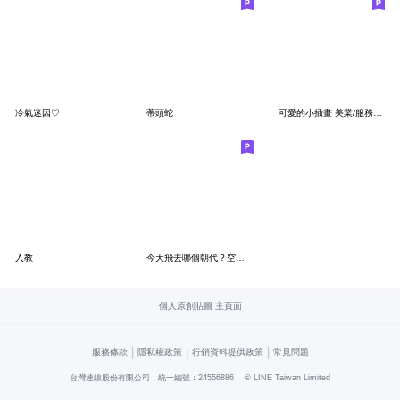
冷氣迷因♡
蒂頭蛇
可愛的小插畫 美業/服務業/商家/實用的話2
入教
今天飛去哪個朝代？空服員春吉的穿越日常
個人原創貼圖 主頁面
|
|
|
服務條款
隱私權政策
行銷資料提供政策
常見問題
台灣連線股份有限公司 統一編號：24556886
© LINE Taiwan Limited