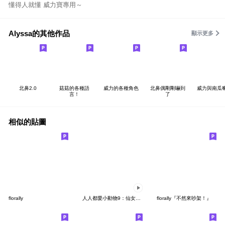
懂得人就懂 威力寶專用～
Alyssa的其他作品
顯示更多
北鼻2.0
菇菇的各種語
威力的各種角色
北鼻偶剛剛嚇到
威力與南瓜
言！
了
相似的貼圖
florally
人人都愛小動物9：仙女顯化之路
florally『不然來吵架！』