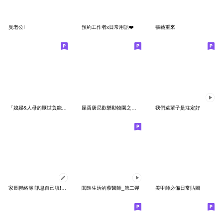
臭老公!
預約工作者x日常用語❤️
張藝重來
「媳婦&人母的厭世負能量」
屎蛋唐尼歡樂動物園之嗨起來篇
我們這輩子是注定好
家長聯絡簿!訊息自己填!老師.幼兒園.學校用
闖進生活的蔡醫師_第二彈
美甲師必備日常貼圖