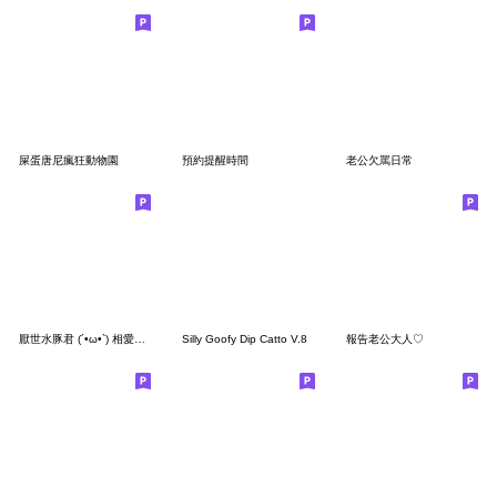
屎蛋唐尼瘋狂動物園
預約提醒時間
老公欠罵日常
厭世水豚君 (´•ω•`) 相愛相殺 (老婆版)
Silly Goofy Dip Catto V.8
報告老公大人♡