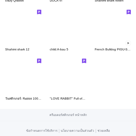
crazy Qrabbit
DOCA VI
Shahimi shark rotten
Shahimi shark 12
child:A-bau 5
French Bulldog PIGU-Sticker 37
วันสติกเกอร์: Rabbit 100% และเพื่อนๆ
"LOVE RABBIT" Full of Love Taiwan ver.
ครีเอเตอร์สติกเกอร์ หน้าหลัก
|
|
ข้อกำหนดการใช้บริการ
นโยบายความเป็นส่วนตัว
ช่วยเหลือ