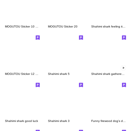
MOGUTOU Sticker 10 Correction
MOGUTOU Sticker 20
Shahimi shark feeling itchy
MOGUTOU Sticker 12 Correction
Shahimi shark 5
Shahimi shark gathered together
Shahimi shark good luck
Shahimi shark 3
Funny firewood dog's daily life 9