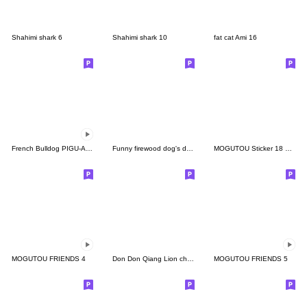
Shahimi shark 6
Shahimi shark 10
fat cat Ami 16
French Bulldog PIGU-Animated Sticker 26
Funny firewood dog's daily life
MOGUTOU Sticker 18 Correction
MOGUTOU FRIENDS 4
Don Don Qiang Lion chan
MOGUTOU FRIENDS 5