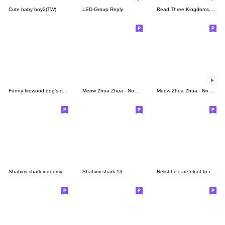
Cute baby boy2(TW)
LED-Group Reply
Read Three Kingdoms, Gain wisdoms
Funny firewood dog's daily life 6
Meow Zhua Zhua - No.30 -
Meow Zhua Zhua - No.20 -
Shahimi shark indoorsy
Shahimi shark 13
Relist,be carefulnot to repeat purchases