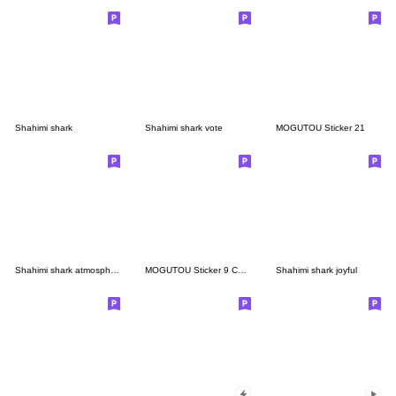
Shahimi shark
Shahimi shark vote
MOGUTOU Sticker 21
Shahimi shark atmosphere and harmonious
MOGUTOU Sticker 9 Correction
Shahimi shark joyful