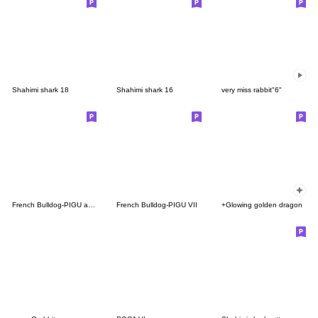
Shahimi shark 18
Shahimi shark 16
very miss rabbit"6"
French Bulldog-PIGU and Fat Cat-MIPON
French Bulldog-PIGU VII
+Glowing golden dragon