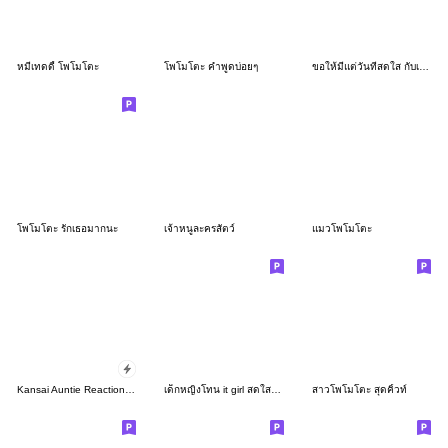
หมีเทดดี้ โพโมโตะ
โพโมโตะ คำพูดบ่อยๆ
ขอให้มีแต่วันที่สดใส กับเวนดี้ วินดี้
โพโมโตะ รักเธอมากนะ
เจ้าหนูละครสัตว์
แมวโพโมโตะ
Kansai Auntie Reactions Pack
เด็กหญิงโทน it girl สดใสมีสไตล์
สาวโพโมโตะ สุดคิ้วท์