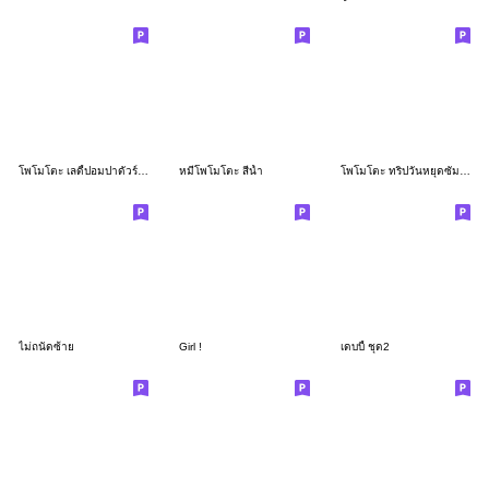
โพโมโตะ เลดี้ปอมปาดัวร์ ภาษาไทย
หมีโพโมโตะ สีน้ำ
โพโมโตะ ทริปวันหยุดซัมเมอร์ ฮอลิเดย์
ไม่ถนัดซ้าย
Girl !
เดบบี้ ชุด2