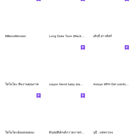
MillionsMonster
Lung Duke Toon (Wacky lady) By Dukedej
เด้บบี้ สาวติสก์
โพโมโตะ ทีมงานคุณภาพ
crayon friend baby drawing
Amoyo WFH Girl colorful shirts
โพโมโตะอ้อนหน่อยนะ
ดินสอสีเด็กเด็กวาดภาพร่างหนังสือ
บูบี้ : แชทกวนๆ