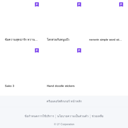
ข้อความสุดน่ารัก หวานๆ ชิคๆ ใช้ได้ทุกวัน
โลกสวยกับหนูแบ๊ว
nenerin simple word sticker205english
Sako 3
Hand doodle stickers
ครีเอเตอร์สติกเกอร์ หน้าหลัก
|
|
ข้อกำหนดการใช้บริการ
นโยบายความเป็นส่วนตัว
ช่วยเหลือ
©
LY Corporation