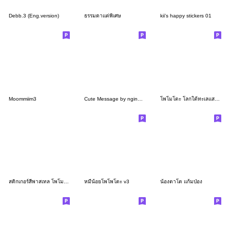
Debb.3 (Eng.version)
ธรรมดาแต่พิเศษ
kii's happy stickers 01
Moommiim3
Cute Message by ngingi (TH) 4
โพโมโตะ โลกใต้ทะเลแสนสุขสันต์
สติกเกอร์สีพาสเทล โพโมโตะ
หมีน้อยโพโพโตะ v3
น้องตาโต แก้มป่อง