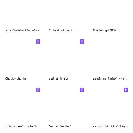
วาเลนไทน์กับหมีโพโมโตะ
Cutie Harsh version
The little girl (EN)
Chubby chunks
หนูรักผ้าไทย :)
น้องมีนาน่ารักกับคำพูดอ่านง่าย
โพโมโตะ สดใสทุกวัน กับวันดีๆ
Jenny> [ver.thai]
มอนสเตอร์คิวท์ตี้:คำใช้ทุกวัน