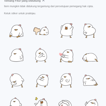
Tentang Fitur yang Didukung
Item mungkin tidak didukung tergantung dari persetujuan pemegang hak cipta.
Ketuk stiker untuk pratinjau.