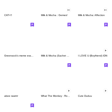
CAT=!!
Milk & Mocha : Gemes!
Milk & Mocha: Affection
Greensock's meme essentials
Milk & Mocha (Sachet Sticker)
I LOVE U (Boyfriend) IDN
abee rawrrrr
What The Monkey : Rock It!
Cute Duduu