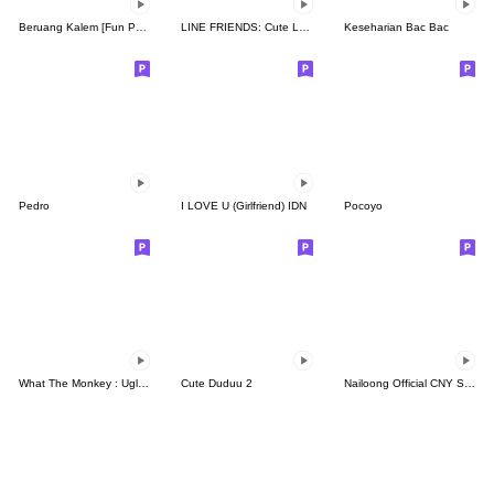
Beruang Kalem [Fun Pack]
LINE FRIENDS: Cute Loving Expressions
Keseharian Bac Bac
Pedro
I LOVE U (Girlfriend) IDN
Pocoyo
What The Monkey : Ugly Face
Cute Duduu 2
Nailoong Official CNY Sticker