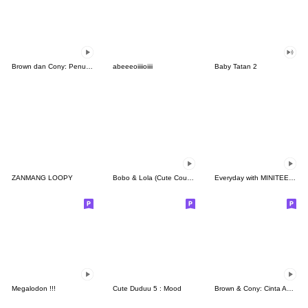
Brown dan Cony: Penuh Kasih
abeeeoiiiioiiii
Baby Tatan 2
ZANMANG LOOPY
Bobo & Lola (Cute Couple)
Everyday with MINITEEN by SEVENTEEN
Megalodon !!!
Cute Duduu 5 : Mood
Brown & Cony: Cinta Abadi