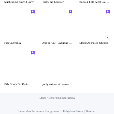
Mushroom Family (Funny)
Rocky the hamster
Bobo & Lola (Viral Couple)
Pipi Capybara
Orange Cat TuaTueng! (ENG)
Stitch: Animated Stickers
Silly Goofy Dip Catto
goofy calico cat memes
Stiker Kreator Halaman utama
|
|
Syarat dan Ketentuan Penggunaan
Kebijakan Privasi
Bantuan