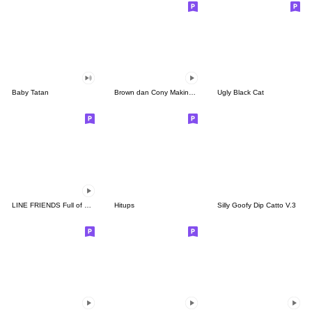
Baby Tatan
Brown dan Cony Makin Mesra
Ugly Black Cat
LINE FRIENDS Full of Love
Hitups
Silly Goofy Dip Catto V.3