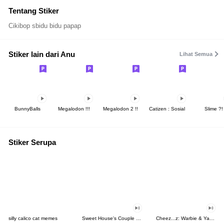
Tentang Stiker
Cikibop sbidu bidu papap
Stiker lain dari Anu
Lihat Semua
BunnyBalls
Megalodon !!!
Megalodon 2 !!
Catizen : Sosial
Slime ?!
Stiker Serupa
silly calico cat memes
Sweet House's Couple in Love
Cheez...z: Warbie & Yama 3