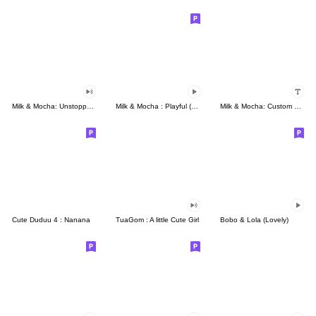
Milk & Mocha: Unstoppable Lovers
Milk & Mocha : Playful (Animated)
Milk & Mocha: Custom Stickers
Cute Duduu 4 : Nanana
TuaGom : A little Cute Girl
Bobo & Lola (Lovely)