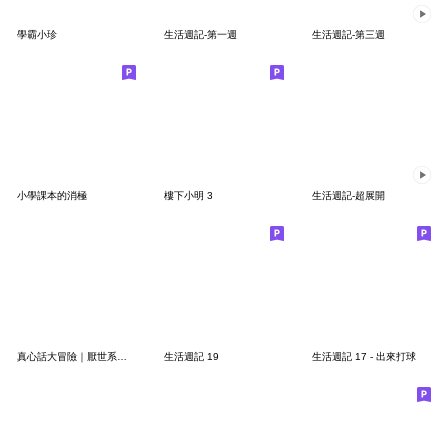
學霸小珍
生活週記-第一週
生活週記-第三週
小學課本的消極
樓下小明 3
生活週記-超展開
真心話大冒險｜厭世系爸爸的日常直白回應
生活週記 19
生活週記 17 - 出來打球