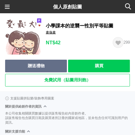
個人原創貼圖
小學課本的逆襲ー性別平等貼圖
畫龜畫
NT$42
299
贈送禮物
購買
免費試用（貼圖用到飽）
支援貼圖拼貼樂/裝飾專用圖案
關於提供給創作者的資訊
本公司收集相關購買數據以提供販售報告給內容創作者。
該販售報告包含購買日期及購買者所註冊的國家或地區，並未包含任何可識別用戶的
資訊。
關於支援功能