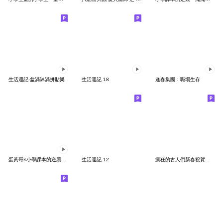
生活週記-盆滿缽滿拼貼樂
生活週記 18
逢春集團：職場生存
蛋黃哥×小學課本的逆襲～薪水小偷篇
生活週記 12
瘋狂的古人們新春祝賀限定版 ! !