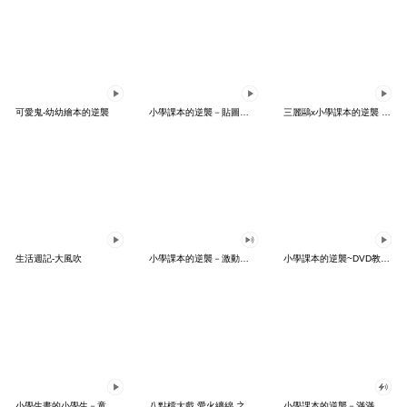
可愛鬼-幼幼繪本的逆襲
小學課本的逆襲－貼圖美術館
三麗鷗x小學課本的逆襲 校園篇
生活週記-大風吹
小學課本的逆襲－激動的孩子們
小學課本的逆襲~DVD教學光碟
小學生畫的小學生－童樂會
八點檔大戲 愛火纏綿 之 白澀巨塔
小學課本的逆襲－滿滿的都是愛