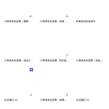
小學課本的逆襲－國際注音版
小學課本的逆襲－崩壞的顏藝
長輩好好貼迎新年
小學課本的逆襲－係金A貼圖
小學課本的逆襲 - 填空題隨你填
小學課本的逆襲－迎兔年好事乘two！
生活週記 13
小學課本的逆襲－校園生活篇
生活週記 21