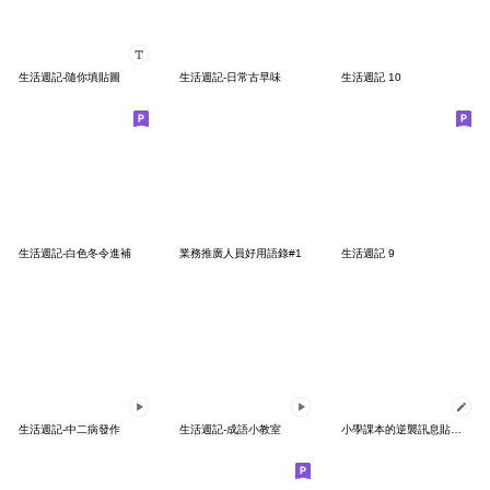
生活週記-隨你填貼圖
生活週記-日常古早味
生活週記 10
生活週記-白色冬令進補
業務推廣人員好用語錄#1
生活週記 9
生活週記-中二病發作
生活週記-成語小教室
小學課本的逆襲訊息貼圖- 資訊量太大啦！