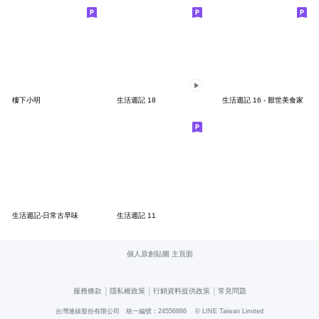
樓下小明
生活週記 18
生活週記 16 - 厭世美食家
生活週記-日常古早味
生活週記 11
個人原創貼圖 主頁面
|
|
|
服務條款
隱私權政策
行銷資料提供政策
常見問題
台灣連線股份有限公司 統一編號：24556886
© LINE Taiwan Limited