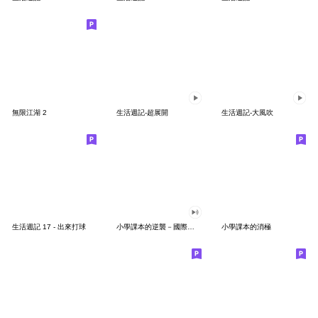
無限江湖 2
生活週記-超展開
生活週記-大風吹
生活週記 17 - 出來打球
小學課本的逆襲－國際注音版
小學課本的消極