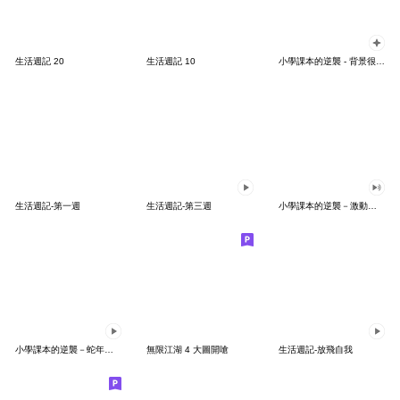
生活週記 20
生活週記 10
小學課本的逆襲 - 背景很忙的特效貼圖
生活週記-第一週
生活週記-第三週
小學課本的逆襲－激動的孩子們
小學課本的逆襲－蛇年不可以蛇蛇！
無限江湖 4 大圖開嗆
生活週記-放飛自我