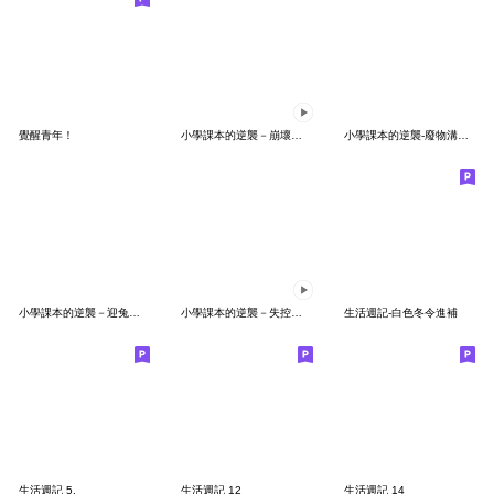
覺醒青年！
小學課本的逆襲－崩壞的顏藝
小學課本的逆襲-廢物溝通師
小學課本的逆襲－迎兔年好事乘two！
小學課本的逆襲－失控戲劇社
生活週記-白色冬令進補
生活週記 5.
生活週記 12
生活週記 14