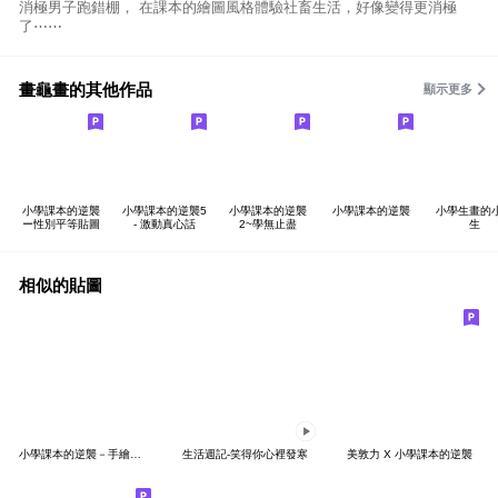
消極男子跑錯棚， 在課本的繪圖風格體驗社畜生活，好像變得更消極
了⋯⋯
畫龜畫的其他作品
顯示更多
小學課本的逆襲
小學課本的逆襲5
小學課本的逆襲
小學課本的逆襲
小學生畫的
ー性別平等貼圖
- 激動真心話
2~學無止盡
生
相似的貼圖
小學課本的逆襲－手繪風大貼圖！
生活週記-笑得你心裡發寒
美敦力 X 小學課本的逆襲