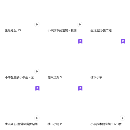
生活週記 13
小學課本的逆襲－校園生活篇
生活週記-第二週
小學生畫的小學生－童樂會
無限江湖 3
樓下小華
生活週記-盆滿缽滿拼貼樂
樓下小明 2
小學課本的逆襲~DVD教學光碟