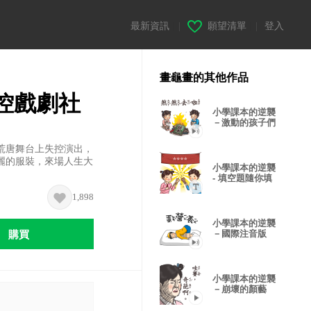
最新資訊
|
願望清單
|
登入
畫龜畫的其他作品
控戲劇社
小學課本的逆襲
－激動的孩子們
荒唐舞台上失控演出，
麗的服裝，來場人生大
小學課本的逆襲
- 填空題隨你填
1,898
小學課本的逆襲
購買
－國際注音版
小學課本的逆襲
－崩壞的顏藝