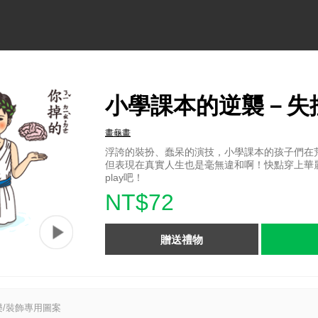
小學課本的逆襲－失
畫龜畫
浮誇的裝扮、蠢呆的演技，小學課本的孩子們在
但表現在真實人生也是毫無違和啊！快點穿上華
play吧！
NT$72
贈送禮物
/裝飾專用圖案