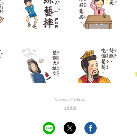
Copyright©TurtleLiu
注意事項