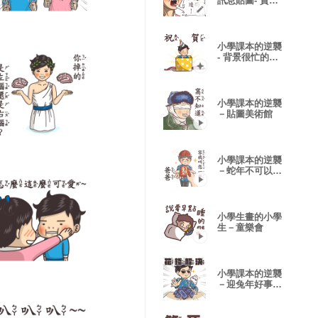
訊息貼圖- 資訊
量太大啦！
小學課本的逆襲
- 背景很忙的特
效貼圖
小學課本的逆襲
－貼圖美術館
小學課本的逆襲
－蛇年不可以蛇
蛇！
小學生畫的小學
生－童樂會
小學課本的逆襲
－迎兔年好事乘
two！