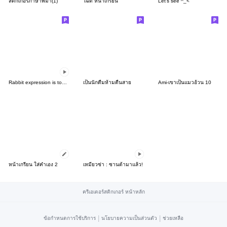
สติกเกอร์ภาษาพม่า(1)
โฉด หน้าเกรียน
Let's see ^_<
Rabbit expression is too rich(Anime10)
เป็นนักดื่มห้ามตื่นสาย
Ami-เขาเป็นแมวอ้วน 10
หน้าเกรียน ใส่คำเอง 2
เหมียวซ่า : ซานต้ามาแล้ว!
ครีเอเตอร์สติกเกอร์ หน้าหลัก
|
|
ข้อกำหนดการใช้บริการ
นโยบายความเป็นส่วนตัว
ช่วยเหลือ