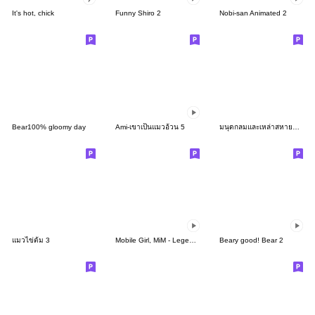
It's hot, chick
Funny Shiro 2
Nobi-san Animated 2
Bear100% gloomy day
Ami-เขาเป็นแมวอ้วน 5
มนุดกลมและเหล่าสหายครอบครัวมะเร็ง ตอน 2
แมวไข่ต้ม 3
Mobile Girl, MiM - Legend - v1
Beary good! Bear 2