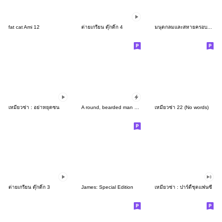
fat cat Ami 12
ต่ายเกรียน ดุ๊กดิ๊ก 4
มนุดกลมและสหายครอบครัวมะเร็ง 3
เหมียวซ่า : อย่าหยุดซน
A round, bearded man with a mean look
เหมียวซ่า 22 (No words)
ต่ายเกรียน ดุ๊กดิ๊ก 3
James: Special Edition
เหมียวซ่า : ปาร์ตี้ชุดแฟนซี