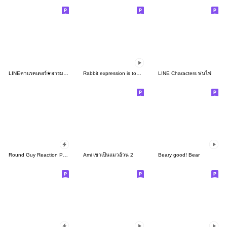
LINEคาแรคเตอร์★อารมณ์ดราม่า
Rabbit expression is too rich(Anime3)
LINE Characters พ่นไฟ
Round Guy Reaction Popups
Ami เขาเป็นแมวอ้วน 2
Beary good! Bear