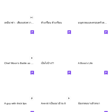
เหมียวซ่า : เสียงแห่งความสุข
หัวเกรี๊ยน หัวเกรียน
มนุดกลมและครอบครัวตอน 4
Chief Moon's Battle as an Office Worker
เป็นไงบ้าง?!
A Boss’s Life
A guy with thick lips
Ami-เขาเป็นแมวอ้วน 8
น้องกลมมาแล้วหนา