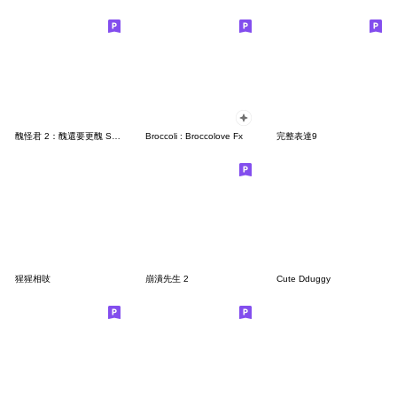
醜怪君 2：醜還要更醜 SUPER 醜！
Broccoli : Broccolove Fx
完整表達9
猩猩相吱
崩潰先生 2
Cute Dduggy