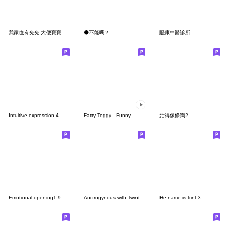
我家也有兔兔 大便寶寶
⚫不能嗎？
賤康中醫診所
Intuitive expression 4
Fatty Toggy - Funny
活得像條狗2
Emotional opening1-9 mushroom plain
Androgynous with Twintails
He name is trint 3