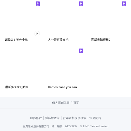
超軟Q！黃色小鳥
人中哥宮美春掐
面部表情很棒2
甜系肌肉大哥貼圖
Hardest face you can make
個人原創貼圖 主頁面
|
|
|
服務條款
隱私權政策
行銷資料提供政策
常見問題
台灣連線股份有限公司 統一編號：24556886
© LINE Taiwan Limited