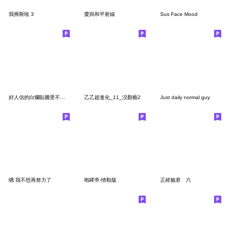
我拇斯啦 3
愛與和平射線
Sus Face Mood
好人信的白爛貼圖受不鳥篇
乙乙超進化_11_洨顏藝2
Just daily normal guy
嗯 我不想再努力了
咆哮帝-情勒版
正經臉君 六