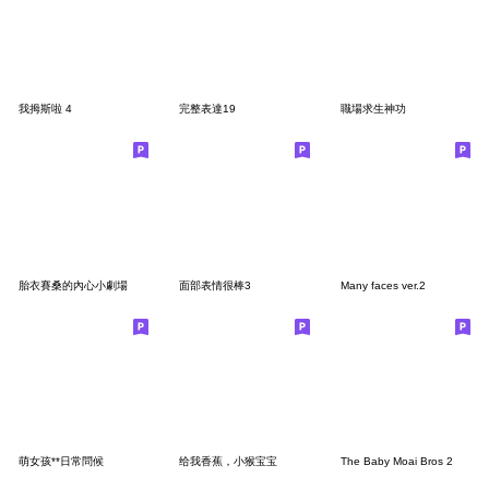
我拇斯啦 4
完整表達19
職場求生神功
胎衣賽桑的內心小劇場
面部表情很棒3
Many faces ver.2
萌女孩**日常問候
给我香蕉，小猴宝宝
The Baby Moai Bros 2