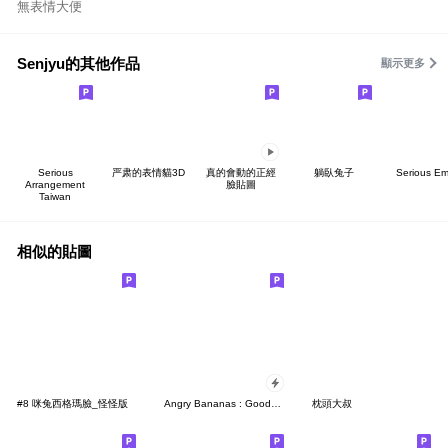
無表情大便
Senjyu的其他作品
顯示更多
Serious
严肃的表情貓3D
真的會動的正經
躺臥兔子
Serious Em
Arrangement
臉貼圖
Taiwan
相似的貼圖
#8 咪兔西格瑪臉_怪怪版
Angry Bananas : Good smell Banana Pop-Up
枕頭大叔