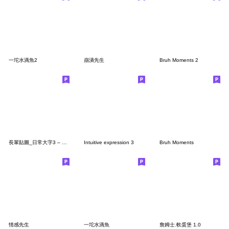
一坨水滴魚2
崩潰先生
Bruh Moments 2
長輩貼圖_日常大字3 – 台語花朵篇
Intuitive expression 3
Bruh Moments
情感先生
一坨水滴魚
詹姆士.軟蛋堡 1.0