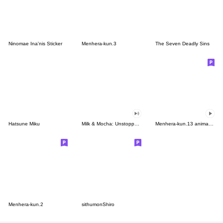
Ninomae Ina'nis Sticker
Menhera-kun.3
The Seven Deadly Sins
Hatsune Miku
Milk & Mocha: Unstoppable Lovers
Menhera-kun.13 animation
Menhera-kun.2
sithumonShiro