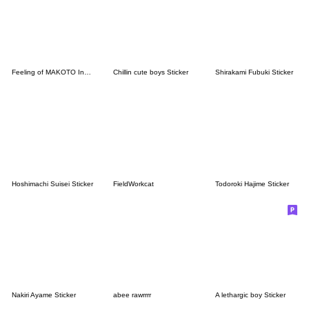
Feeling of MAKOTO Indonesian&Japanese
Chillin cute boys Sticker
Shirakami Fubuki Sticker
Hoshimachi Suisei Sticker
FieldWorkcat
Todoroki Hajime Sticker
Nakiri Ayame Sticker
abee rawrrrr
A lethargic boy Sticker