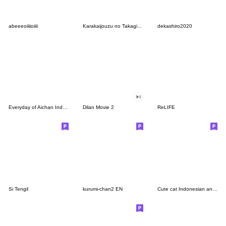
abeeeoiiiioiiii
Karakaijouzu no Takagisan
dekashiro2020
Everyday of Aichan Indonesian & JP 2020
Dilan Movie 2
ReLIFE
Si Tengil
kurumi-chan2 EN
Cute cat Indonesian and Japanese