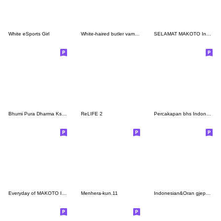
White eSports Girl
White-haired butler vampire
SELAMAT MAKOTO Indonesia & Jepang Talk1
Bhumi Pura Dharma Ksatria
ReLIFE 2
Percakapan bhs Indonesia Ujinyan, Kasual
Everyday of MAKOTO Indonesian&Japanese
Menhera-kun.11
Indonesian&Oran gjepang