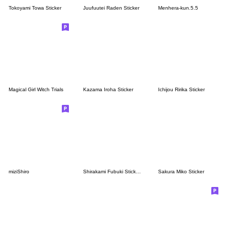
Tokoyami Towa Sticker
Juufuutei Raden Sticker
Menhera-kun.5.5
Magical Girl Witch Trials
Kazama Iroha Sticker
Ichijou Ririka Sticker
miziShiro
Shirakami Fubuki Sticker Vol.2
Sakura Miko Sticker