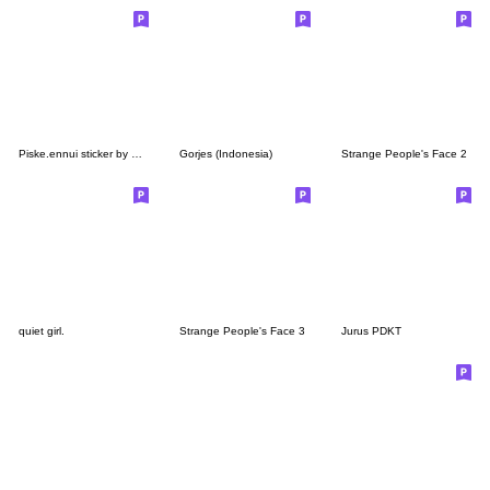
Piske.ennui sticker by Kanahei
Gorjes (Indonesia)
Strange People's Face 2
quiet girl.
Strange People's Face 3
Jurus PDKT