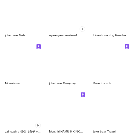
joke bear Mole
nyannyanmonsters4
Honobono dog Ponchan4
Monotama
joke bear Everyday
Bear to cook
zzingzzing 情侶（兔子 ver.）3
Motchiri HAMU 6 KINKUMA
joke bear Travel