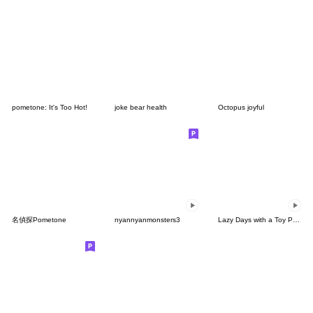
pometone: It's Too Hot!
joke bear health
Octopus joyful
名偵探Pometone
nyannyanmonsters3
Lazy Days with a Toy Poodle3