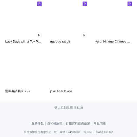
Lazy Days with a Toy Poodle2
ugougo rabbit
yurui ikimono Chinese 4 (Small)
湯圓有話要說（2）
joke bear love4
個人原創貼圖 主頁面
|
|
|
服務條款
隱私權政策
行銷資料提供政策
常見問題
台灣連線股份有限公司 統一編號：24556886
© LINE Taiwan Limited