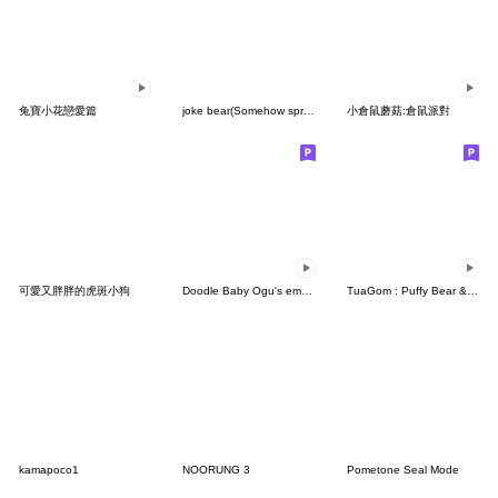
兔寶小花戀愛篇
joke bear(Somehow spring)
小倉鼠蘑菇:倉鼠派對
可愛又胖胖的虎斑小狗
Doodle Baby Ogu's emotion 2
TuaGom : Puffy Bear & Rabbit 5
kamapoco1
NOORUNG 3
Pometone Seal Mode