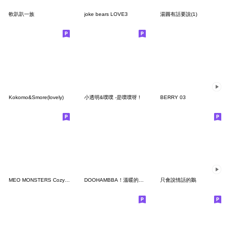
軟趴趴一族
joke bears LOVE3
湯圓有話要說(1)
Kokomo&Smore(lovely)
小透明&噗噗 -是噗噗呀 !
BERRY 03
MEO MONSTERS Cozy Moment 2
DOOHAMBBA！溫暖的日常時刻
只會說情話的鵝