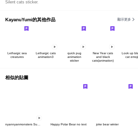
Silent cats sticker.
KayanuYumi的其他作品
顯示更多
Lethargic sea
Lethargic cats
quick pug
New Year cats
Look up bl
creatures
animation3
animation
and black
cat emoji
sticker
cats(animation)
相似的貼圖
nyannyanmonsters Summer ver.
Happy Polar Bear no text
joke bear winter