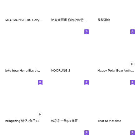
MEO MONSTERS Cozy Moment
比熊犬阿噗-你的小狗戀愛了૮ ˶ˆ ﻌ ˆ˶ ა
鳳梨頭套
joke bear Honorifics etc.
NOORUNG 2
Happy Polar Bear Animated Stickers
zzingzzing 情侶 (兔子) 2
軟趴趴一族(3) 修正
That at that time