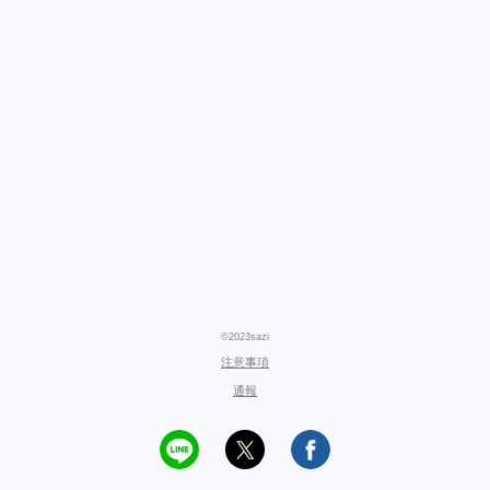
©2023sazi
注意事項
通報