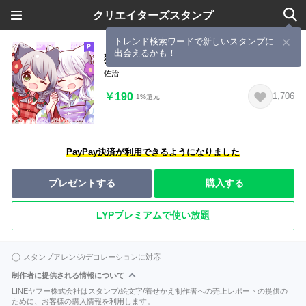
クリエイターズスタンプ
トレンド検索ワードで新しいスタンプに
出会えるかも！
狼ちゃん✿毎日使える夏スタンプ
佐治
￥190
1,706
1%還元
PayPay決済が利用できるようになりました
プレゼントする
購入する
LYPプレミアムで使い放題
スタンプアレンジ/デコレーションに対応
制作者に提供される情報について
LINEヤフー株式会社はスタンプ/絵文字/着せかえ制作者への売上レポートの提供の
ために、お客様の購入情報を利用します。