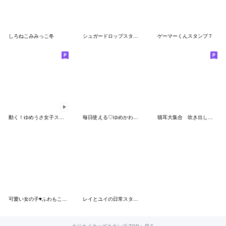
しろねこみみっこ冬
シュガードロップスタンプ
ゲーマーくんスタンプ７
動く！ゆめうさ女子スタンプ
毎日使える♡ゆめかわクマと女子高生の日常
猫耳大集合 吹き出しスタンプ
可愛い女の子♥ふわもこくまちゃん
レイとユイの日常スタンプ２【よく使う】