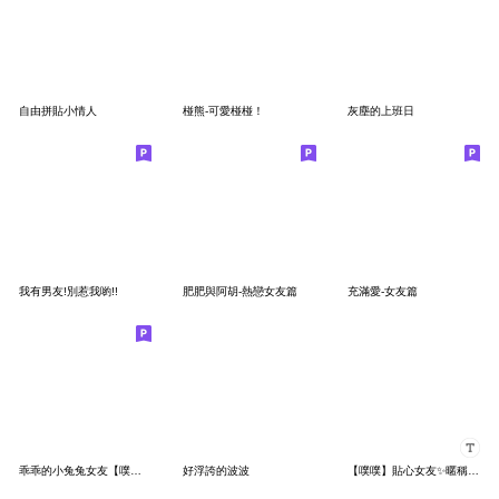
自由拼貼小情人
椪熊-可愛椪椪！
灰塵的上班日
我有男友!別惹我喲!!
肥肥與阿胡-熱戀女友篇
充滿愛-女友篇
乖乖的小兔兔女友【噗噗】
好浮誇的波波
【噗噗】貼心女友✨暱稱隨你填 2