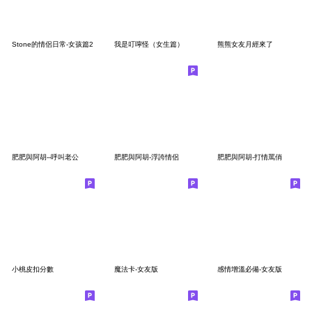
Stone的情侶日常-女孩篇2
我是叮嚀怪（女生篇）
熊熊女友月經來了
肥肥與阿胡--呼叫老公
肥肥與阿胡-浮誇情侶
肥肥與阿胡-打情罵俏
小桃皮扣分數
魔法卡-女友版
感情增溫必備-女友版