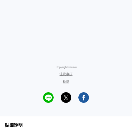
Copyright©niuniu
注意事項
檢舉
貼圖說明