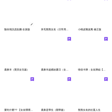
隨你填訊息貼圖-女孩版
呆毛熊熊女友（日常用語有字版）
小桃皮難波萬 修正版
鹿鼻羊（寶貝女兒篇）
鹿鼻羊超繽紛夏日（女生篇）
情侶卡牌：女友牌組【噗噗】
要吃什麼?? 【女友噗噗篇】
鹿鼻是學生（開學篇）
熊熊女友的社畜人生