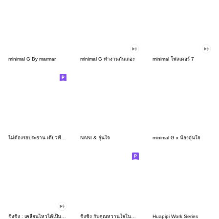
minimal G By marmar
minimal G ทำงานกันเถอะ
minimal โฟลเดอร์ 7
ไม่ต้องรอประธาน เดี๋ยวพี่เปิดเอง
NANI & อุ่นใจ
minimal G x น้องอุ่นใจ
ชิงชิง : เคลื่อนไหวได้เป็นครั้งแรก!
ชิงชิง กับคุณหวานใจในจินตนาการ 1
Huapipi Work Series