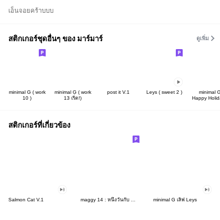
เอ็นจอยคร้าบบบ
สติกเกอร์ชุดอื่นๆ ของ มาร์มาร์
ดูเพิ่ม
minimal G ( work
minimal G ( work
post it V.1
Leys ( sweet 2 )
minimal 
10 )
13 เริ่ด!)
Happy Holid
สติกเกอร์ที่เกี่ยวข้อง
Salmon Cat V.1
maggy 14 : หนึ่งวันกับ maggy
minimal G เลิฟ Leys