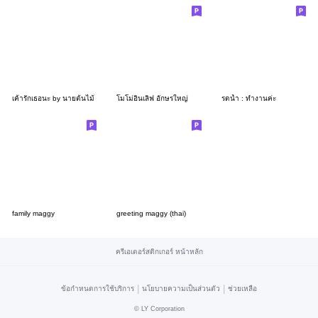
เค้ารักเธอนะ by นายต้นไม้
โมโม่อินเลิฟ อักษรใหญ่
รดน้ำ : ทำงานค่ะ
family maggy
greeting maggy (thai)
ครีเอเตอร์สติกเกอร์ หน้าหลัก
|
|
ข้อกำหนดการใช้บริการ
นโยบายความเป็นส่วนตัว
ช่วยเหลือ
©
LY Corporation