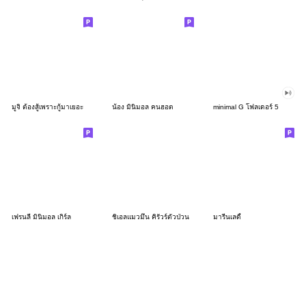
มูจิ ต้องสู้เพราะกู้มาเยอะ
น้อง มินิมอล คนฮอต
minimal G โฟลเดอร์ 5
เฟรนลี่ มินิมอล เกิร์ล
ชิเอลแมวมึน คิรัวร์ตัวป่วน
มารีนเลดี้