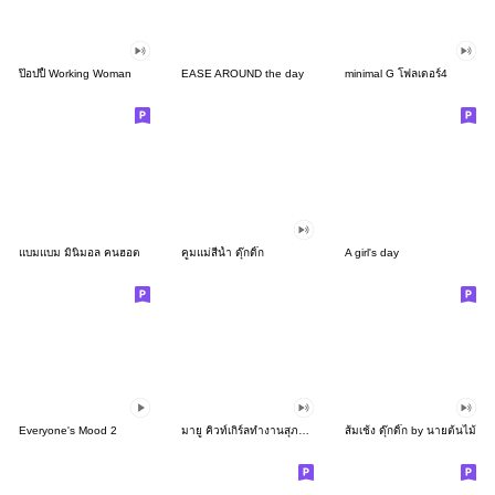
ป๊อปปี้ Working Woman
EASE AROUND the day
minimal G โฟลเดอร์4
แบมแบม มินิมอล คนฮอต
คูมแม่สีน้ำ ดุ๊กดิ๊ก
A girl's day
Everyone's Mood 2
มายู คิวท์เกิร์ลทำงานสุภาพสุดๆ
ส้มเช้ง ดุ๊กดิ๊ก by นายต้นไม้