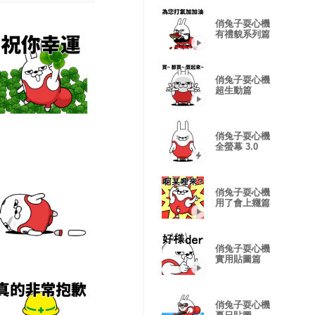
俏兔子耍心機
有禮貌系列篇
俏兔子耍心機
超生動篇
俏兔子耍心機
全螢幕 3.0
俏兔子耍心機
用了會上癮篇
俏兔子耍心機
實用貼圖篇
俏兔子耍心機