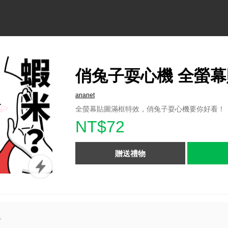
俏兔子耍心機 全螢
ananet
全螢幕貼圖滿框特效，俏兔子耍心機要你好看！
NT$72
贈送禮物
。