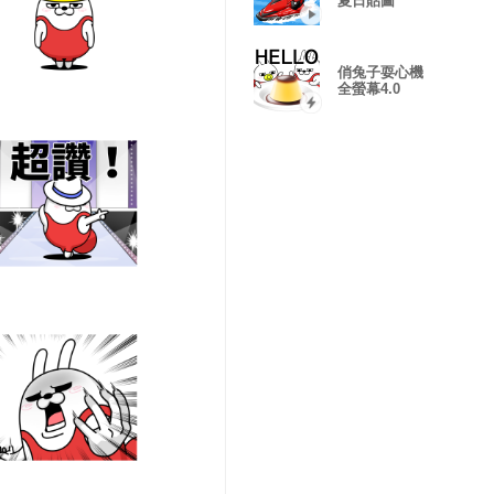
夏日貼圖
俏兔子耍心機
全螢幕4.0