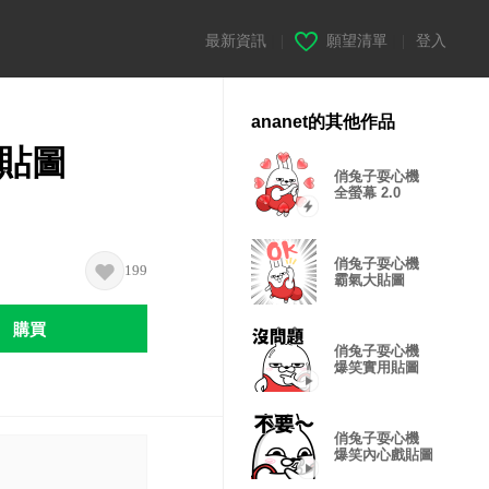
最新資訊
|
願望清單
|
登入
ananet的其他作品
幕貼圖
俏兔子耍心機
全螢幕 2.0
俏兔子耍心機
199
霸氣大貼圖
購買
俏兔子耍心機
爆笑實用貼圖
俏兔子耍心機
爆笑內心戲貼圖