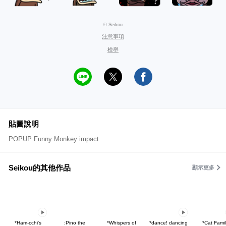
© Seikou
注意事項
檢舉
貼圖說明
POPUP Funny Monkey impact
Seikou的其他作品
顯示更多
*Ham-cchi's
:Pino the
*Whispers of
*dance! dancing
*Cat Fami