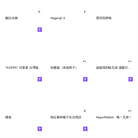
瘋狂水獺
Hageoji! 3
寶哥與胖喵
"KAPPA" 河童童 台灣版
快樂篇（幸福男子）
超級瑪利歐兄弟 溫暖日常貼圖♪
橘鬼
粉紅豬和猴子生活用語
HyperRabbit : 嗨！兄弟！