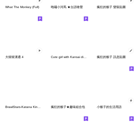
What The Monkey (Full)
咆嘯小河馬 ★台語嗆聲
瘋狂的猴子 變裝貼圖
大猩猩溝通 4
Cute girl with Kansai dialect
瘋狂的猴子 訊息貼圖
BrawlStars-Katana Kingdom
瘋狂的猴子★趣味組合包
小猴子的生活用語