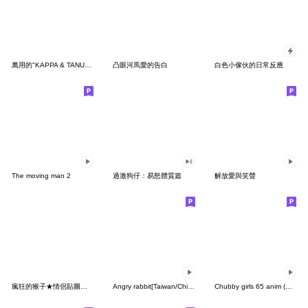
萬用的"KAPPA & TANUKI" 台灣版
凸眼河馬愛的告白
白色小傢伙的日常反應
The moving man 2
過激狗仔：易怒體質篇
解放愛與笑聲
瘋狂的猴子★情侶貼圖（女生篇）
Angry rabbit[Taiwan/China]
Chubby girls 65 anim (ENG)