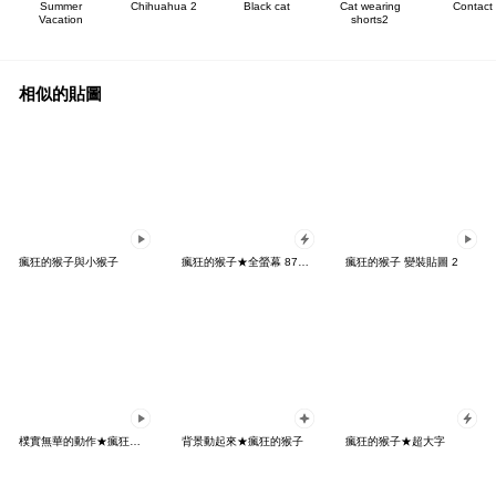
Summer
Chihuahua 2
Black cat
Cat wearing
Contact
Vacation
shorts2
相似的貼圖
瘋狂的猴子與小猴子
瘋狂的猴子★全螢幕 87來過招
瘋狂的猴子 變裝貼圖 2
樸實無華的動作★瘋狂的猴子
背景動起來★瘋狂的猴子
瘋狂的猴子★超大字