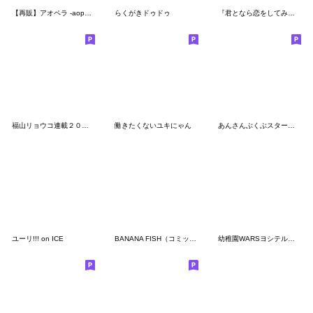
【再販】アオペラ -aoppella!?-
らくがきドゥドゥ
『君となら恋をしてみても』
福山リョウコ連載２０周年
働きたくないユキにゃん
あんさんぶくぶスターズ！ 第2弾
ユーリ!!! on ICE
BANANA FISH（コミック） vol.2
幼稚園WARSヨシテルスタンプ