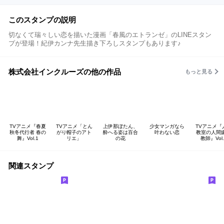
このスタンプの説明
切なくて瑞々しい恋を描いた漫画「春風のエトランゼ」のLINEスタン
プが登場！紀伊カンナ先生描き下ろしスタンプもあります♪
株式会社インクルーズの他の作品
もっと見る
TVアニメ『春夏
TVアニメ「とん
上伊那ぼたん、
少女マンガなら
TVアニメ『
秋冬代行者 春の
がり帽子のアト
酔へる姿は百合
叶わない恋
教室の人間
舞』Vol.1
リエ」
の花
教師』Vol.
関連スタンプ