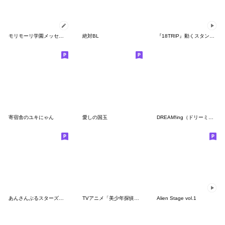
モリモーリ学園メッセージスタンプ
絶対BL
『18TRIP』動くスタンプ Vol.1
寄宿舎のユキにゃん
愛しの国玉
DREAM!ing（ドリーミング！）
あんさんぶるスターズ！！ 第3弾
TVアニメ「美少年探偵団」
Alien Stage vol.1