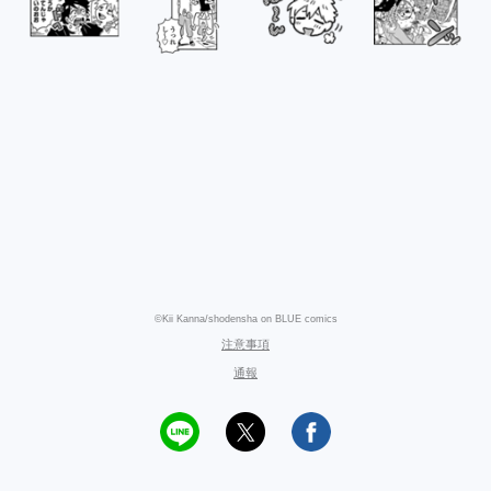
©Kii Kanna/shodensha on BLUE comics
注意事項
通報