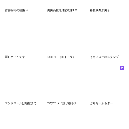
古書店街の橋姫 々
美男高校地球防衛部LOVE！LOVE！
春夏秋冬系男子
写らナイんです
18TRIP （エイトリ）
うさにゃーのスタンプ
エンドロールは地獄まで
TVアニメ『誰ソ彼ホテル』
ぷりちーぶらざー