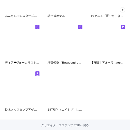
あんさんぶるスターズ！！ 第4弾
誰ソ彼ホテル
TVアニメ「夢中さ、きみに。」
ディア❤︎ヴォーカリスト 第1弾
増田俊樹「BetweentheSheets」カワウソくん
【再販】アオペラ -aoppella!?-2
鈴木さんスタンプアゲイン
18TRIP （エイトリ）しゅうまい Ver.
クリエイターズスタンプ TOPへ戻る