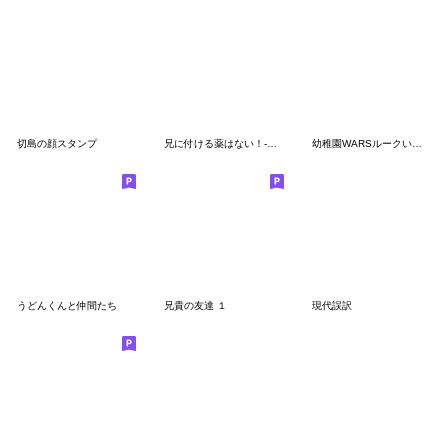
切島の顔スタンプ
兄に付ける薬はない！-快把我哥帯走- 2
幼稚園WARSルークいいねスタンプ
うどんくんと仲間たち
兄貴の友達 １
現代誤訳