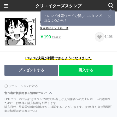
クリエイターズスタンプ
トレンド検索ワードで新しいスタンプに
出会えるかも！
春風のエトランゼ
株式会社インクルーズ
￥190
4,196
1%還元
PayPay決済が利用できるようになりました
プレゼントする
購入する
デコレーションに対応
制作者に提供される情報について
LINEヤフー株式会社はスタンプ/絵文字/着せかえ制作者への売上レポートの提供の
ために、お客様の購入情報を利用します。
購入日付、登録国情報は制作者から確認することができます。(お客様を直接識別可
能な情報は含まれません)