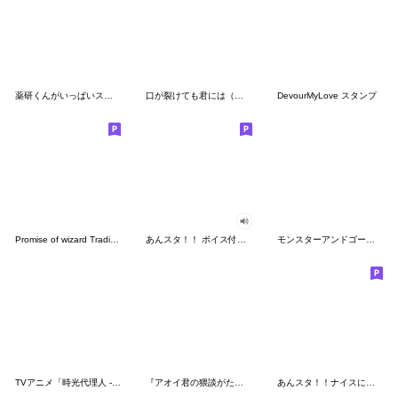
薬研くんがいっぱいスタンプ
口が裂けても君には（梶本あかり）
DevourMyLove スタンプ
Promise of wizard TraditionalChineseVer.
あんスタ！！ ボイス付きスタンプ第3弾
モンスターアンドゴースト
TVアニメ「時光代理人 -LINK CLICK-Ⅱ」
『アオイ君の猥談がたまらない‼︎』
あんスタ！！ナイスに褒めまくるナイスP