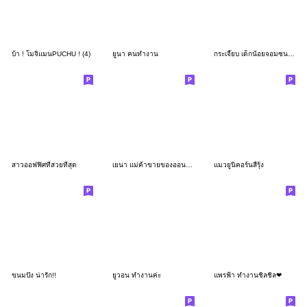
บ้า ! โมจิแมนPUCHU ! (4)
ยูนา คนทำงาน
กระเจี๊ยบ เด็กน้อยจอมซน : ทำงาน
สาวออฟฟิศที่สวยที่สุด
เยนา แม่ค้าขายของออนไลน์ ใช้แล้วขายดี
แมวยูนิคอร์นสีรุ้ง
ขนมปัง น่ารัก!!
ยูวอน ทำงานค่ะ
แพรฟ้า ทำงานชิลชิล❤