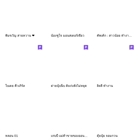
พิมขวัญ สายหวาน ❤
น้องชูใจ มอนสเตอร์เขียว
คัพเค้ก : สาวน้อย ทำงานค่ะ
ใบเตย คิ้วเกิร์ล
ต่ายนุ้บนิ้บ สั่งเก่งสั่งไม่หยุด
ลิลลี่ ทำงาน
หลอน 01
แรบบี้ แม่ค้าขายของออนไลน์
ตุ้ยนุ้ย จอมกวน