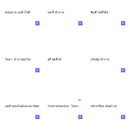
หน๋มตาล แม่ค้าใจดี
แพรรี่ ทำงาน
พิมพี่ ไลฟ์โค้ช
วันยา: ทำงานทุกวัน
สุกี้ สุดคิ้วท์
แก้มยุ้ย ทำงาน
แม่ค้าออนไลน์และแมวน้อย
กระต่ายจอมป่วน : ไม่ธรรมดา
หน้าเกรียน เด๋อด๋า14