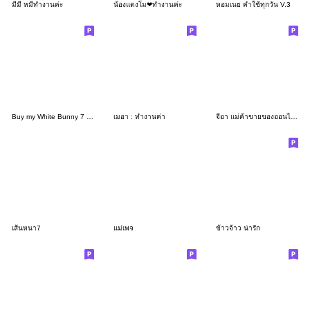
มีมี่ หมีทำงานค่ะ
น้องแตงโม❤ทำงานค่ะ
หอมเนย คำใช้ทุกวัน V.3
Buy my White Bunny 7 (Crazy)
เมอา : ทำงานค่า
จีอา แม่ค้าขายของออนไลน์และในหมู่บ้าน
เส้นหนา7
แม่เพจ
ข้าวจ้าว น่ารัก