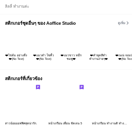
ลิลลี่ ทำงานค่ะ
สติกเกอร์ชุดอื่นๆ ของ Aoffice Studio
ดูเพิ่ม
❤️ไข่ต้ม อย่างตึง
❤️แมวดำ โซคิ้ว
❤️แมวขาว หมึก
❤️คำพูดสีดำ
❤️เนเน่ จอม
❤️(No Text)
❤️(No Text)
ชมพู❤️
ทำงานง่ายๆ❤️
❤️(No Text
สติกเกอร์ที่เกี่ยวข้อง
สาวน้อยออฟฟิศสุดน่ารัก.
หน้าเกรียน เพี้ยน ชัดเจน 5
หน้าเกรียน ทำงานดิ ทำงาน2