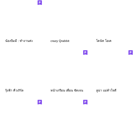
น้องบีมมี่ : ทำงานค่ะ
crazy Qrabbit
โดนัท โอเค
รุ้งฟ้า คิ้วเกิร์ล
หน้าเกรียน เพี้ยน ชัดเจน
ลูน่า แม่ค้าใจดี