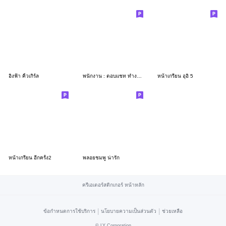
อิงฟ้า คิ้วเกิร์ล
พนักงาน : ตอบแชท ทำงาน ดูแลระบบ
หน้าเกรียน อุอิ 5
หน้าเกรียน อีกครั้ง2
พลอยชมพู น่ารัก
ครีเอเตอร์สติกเกอร์ หน้าหลัก
|
|
ข้อกำหนดการใช้บริการ
นโยบายความเป็นส่วนตัว
ช่วยเหลือ
©
LY Corporation