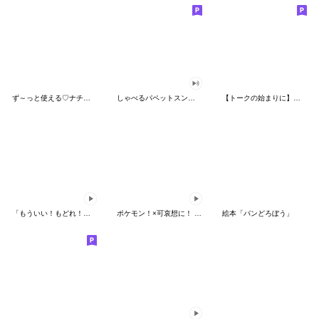
ず～っと使える♡ナチュラルガール
しゃべるパペットスンスン（HAPPY）
【トークの始まりに】ゆるカワ♪スヌーピー
「もういい！もどれ！ピカチュウ！」
ポケモン！×可哀想に！ ムチっとスタンプ
絵本「パンどろぼう」