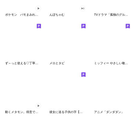
ポケモン パモまみれスタンプ
んぽちゃむ
TVドラマ「孤独のグルメ」
ず～っと使える♡丁寧な敬語お辞儀スタンプ
メロとタビ
ミッフィー やさしい敬語スタンプ
動くメタモン。得意でも苦手でもへんしん！
彼女に送る子供の字【カップル・彼氏】
アニメ「ダンダダン」