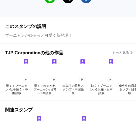
このスタンプの説明
ブーニャンがゆるっと可愛く新登場！
TJP Corporationの他の作品
もっと見る
動く！ブーニャ
動く！ゆるかわ
李先生の日常ス
動く！ブーニャ
李先生の日
ン♪牡牛座２ - 中
ブーニャン♪日常
タンプ - 中国語
ン♪うお座 - 日本
タンプ - 日
国語版
-日本語版
版
語版
版
関連スタンプ