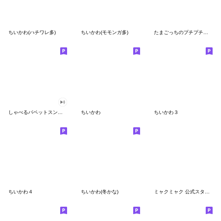
ちいかわ(ハチワレ多)
ちいかわ(モモンガ多)
たまごっちのプチプチおみせっち
しゃべるパペットスンスン
ちいかわ
ちいかわ３
ちいかわ４
ちいかわ(冬かな)
ミャクミャク 公式スタンプ第２弾