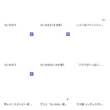
ちいかわ５
ちいかわ(うさぎ多)
しゃべるパペットスンスン（GOOD）
ちいかわ２
ちいかわ(ちいかわ多)
「ジブリがいっぱい」スタンプ
即レス！スヌーピー 好印象な長文スタンプ
アニメ『ちいかわ』動くLINEスタンプ vol.1
ウマ娘 シンデレラグレイ かんたんオグリ