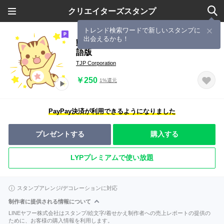
クリエイターズスタンプ
トレンド検索ワードで新しいスタンプに
出会えるかも！
動く！ゆるかわブーニャン♪日常 -中国
語版
TJP Corporation
￥250
1%還元
PayPay決済が利用できるようになりました
プレゼントする
購入する
LYPプレミアムで使い放題
スタンプアレンジ/デコレーションに対応
制作者に提供される情報について
LINEヤフー株式会社はスタンプ/絵文字/着せかえ制作者への売上レポートの提供の
ために、お客様の購入情報を利用します。