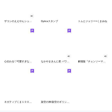
ザコシのええやんシューシュースタンプ
Dyticaスタンプ
トムとジェリー×くまみね
心伝わる♡可愛すぎない大人の長文スタンプ
なかやまきんに君 パワー!!スタンプ
劇場版『チェンソーマン レゼ篇』
ネガティブくま１００％ 憂鬱な一日
架空の神/架空のギリシャ神話