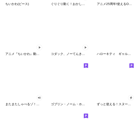
ちいかわ(ピース)
ぐりぐり動く！おかしなポケモンスタンプ
アニメ25周年!使えるONE PIECEスタンプ
アニメ『ちいかわ』動くLINEスタンプ vol.2
コダック、ノーてんきに悩み中！
ハローキティ ギャルバイブス♡
またまたしゃべるゾ！クレヨンしんちゃん
ゴブリン・ノーム・ホーン
ずっと使える！スヌーピーのグリーティング