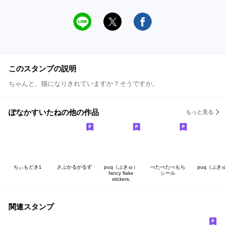
このスタンプの説明
ちゃんと、猫になりきれていますか？そうですか。
ぽなかすいたねの他の作品
もっと見る
ちぃもどき1
さぶかるがるず
puq（ぷきゅ）
ぺたぺたぺもち
puq（ぷき
fancy flake
シール
stickers.
関連スタンプ