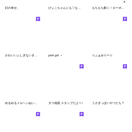
幻の幸せ。
ぴょこちゃんにも♡なちゅ♡がきた！(夏♡)
もちもち動く！ローポリねこ vol.1
かわいいふしぎないきもの
pink girl .⋆
☆ふぁみり〜☆
めるめるメルヘンぬいぐるみスタンプ 4
ダコ地底 スタンプだよー♪
うさぎっぽいやつたち？