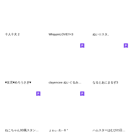
十人十犬 2
WhippinLOVE!!<3
ぬい☆スタ。
♥女児♥めろうさぎ♥
clayencee ぬいぐるみ sticker
なるとあにまるず3
ねこちゃん3D風スタンプ・1
ょゎぃ わ - 6 °
ハムスターはむぴの日常（ローポリゴンver)