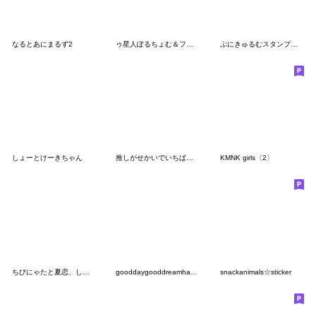
なるとあにまるず2
ゥ星人ぽるちょむ＆フレンズ
ぷにきゅるむスタンプ３♡宝物♡
しょーとけーきちゃん
推しがせかいでいちばん♡
KMNK girls〈2〉
ちびにゃたと夏恋、しよᴗ ⩊ ᴗ
gooddaygooddreamhappypartytime
snackanimals☆sticker