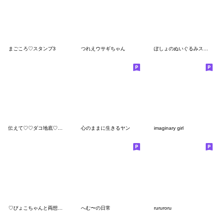
まごころ♡スタンプ3
つれえウサギちゃん
ぽしょのぬいぐるみスタンプ♡ふわふわ
伝えて♡♡ダコ地底♡♡(友達いない人用)
心のままに生きるヤン
imaginary girl
♡ぴょこちゃんと両想い♡
へむ〜の日常
rururoru