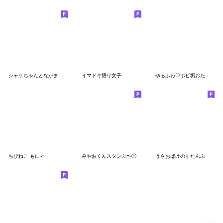
シャケちゃんとなかまたち
イマドキ悟り女子
ゆるふわ♡ホビ垢おたくねこちゃんの日常♡
ちびねこ もにゃ
みやおくんスタンぷ〜①
うさおばけのすたんぷ