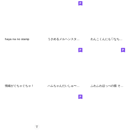
haya na no stamp
うさめるメルヘンスタンプ
わんこくんにも♡なちゅ♡がきた！(夏♡)
情緒がぐちゃぐちゃ！
ハムちゃんだいしゅ〜ご〜
ふわふわほっぺの猫 その2（修正版）