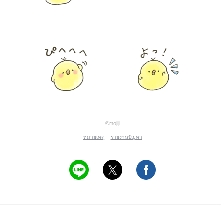
©mojiji
หมายเหตุ
รายงานปัญหา