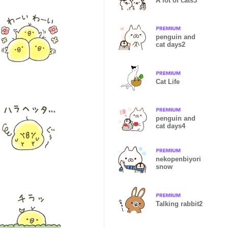
A lot of cats3
penguin and
cat days2
Cat Life
penguin and
cat days4
nekopenbiyori
snow
Talking rabbit2