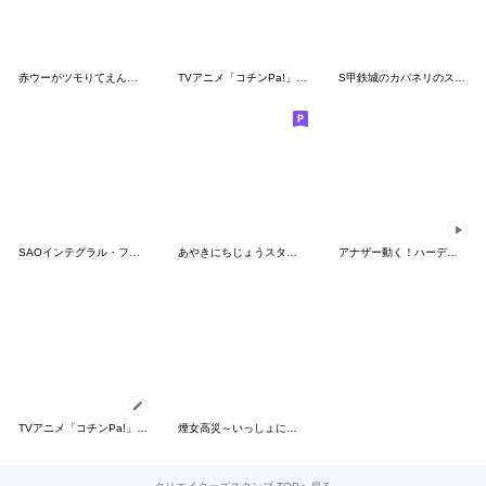
赤ウーがツモりてえんだキャラスタンプ
TVアニメ「コチンPa!」その３
S甲鉄城のカバネリのスタンプ
SAOインテグラル・ファクターエギルづくし2
あやきにちじょうスタンプ２
アナザー動く！ハーデスのスタンプ
TVアニメ「コチンPa!」その６
煙女高災～いっしょに遊ぼう編～