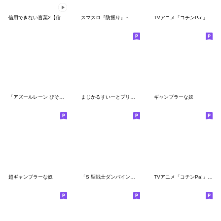
信用できない言葉2【信頼度付き】
スマスロ『防振り』～痛いのは嫌なので…～
TVアニメ「コチンPa!」その４
「アズールレーン びそくぜんしんっ！」
まじかるすいーとプリズム・ナナ
ギャンブラーな奴
超ギャンブラーな奴
「S 聖戦士ダンバイン」のスタンプ
TVアニメ「コチンPa!」その２