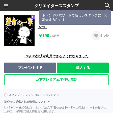
クリエイターズスタンプ
トレンド検索ワードで新しいスタンプに
出会えるかも！
クズ人間スタンプ3
もやし
￥190
1,345
1%還元
PayPay決済が利用できるようになりました
プレゼントする
購入する
LYPプレミアムで使い放題
スタンプアレンジ/デコレーションに対応
制作者に提供される情報について
LINEヤフー株式会社はスタンプ/絵文字/着せかえ制作者への売上レポートの提供の
ために、お客様の購入情報を利用します。