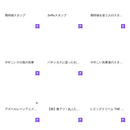
期待値スタンプ
ZeRuスタンプ
期待値を追う人のスタンプ3
ややこいスロ垢の先輩
パチンカスに送ったれスタンプ
ややこい先輩達のスタンプ2.1
アズールレーンアニメションスタンプVol.3
【改】激アツ！あふたーがーるず1/40 BLACK
L ビッグドリーム THE GOLDEN PUSHER