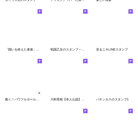
「闘いを終えた者達」のためのスタンプ
戦国乙女のスタンプ～第三弾～
見るニキLINEスタンプ
動く！パワフルガールのスタンプ
川村晃裕【本人公認】スタンプ
パチンカスのスタンプ1