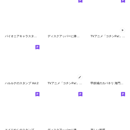
パイオニアキャラスタンプ
ディスクアッパーに捧げるスタンプ2
TVアニメ「コチンPa!」その７
ハルルナのスタンプ Vol.2
TVアニメ「コチンPa!」その５
甲鉄城のカバネリ 海門決戦
エイリやんのスタンプ
ディスクアッパーに捧げるスタンプ3
楽しい挨拶