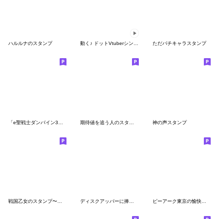
ハルルナのスタンプ
動く♪ ドットVtuberシンディ
ただパチキャラスタンプ
「e聖戦士ダンバイン3」のスタンプ
期待値を追う人のスタンプ
神の声スタンプ
戦国乙女のスタンプ〜第一弾〜
ディスクアッパーに捧げるスタンプ
ピーアーク東京の愉快な仲間たち