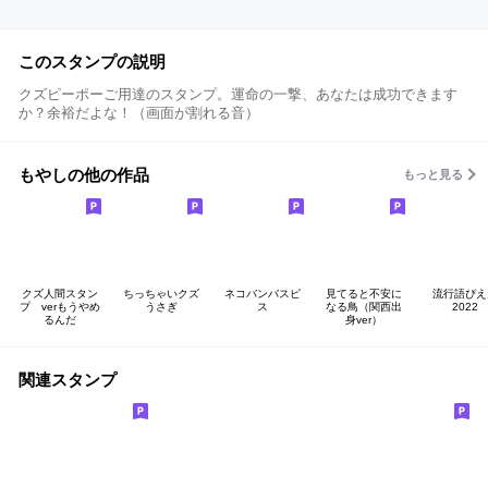
このスタンプの説明
クズピーポーご用達のスタンプ。運命の一撃、あなたは成功できます
か？余裕だよな！（画面が割れる音）
もやしの他の作品
もっと見る
クズ人間スタン
ちっちゃいクズ
ネコバンバスピ
見てると不安に
流行語ぴえ
プ verもうやめ
うさぎ
ス
なる鳥（関西出
2022
るんだ
身ver）
関連スタンプ