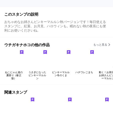
このスタンプの説明
おちゃめなお姉さんピンキーマルルン秋バージョンです！毎日使える
スタンプに、紅葉、お月見、ハロウィンも。眠れない秋の夜長にも便
利にお使いくださいね。
ウチガキナホコの他の作品
もっと見る
ねこにゃん達の
うさぎになった
ピンキーマルル
ハチワレごまち
動く！お茶
夏便り（修正
ピンキーマルル
ン冬のくま
お姉さんピ
版）
ン
ーマルル
関連スタンプ