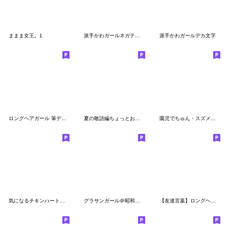
ままま女王。1
派手かわガールネガティブ2
派手かわガールデカ文字
ロングヘアガール 筆デカ文字
夏の敬語編ちょっとおかしな女の子vol.6
園児でちゅん・スズメのちゅん(7)
気になるチキンハート仮面（３）改
グラサンガール＠昭和死語スタンプ2
【友達言葉】ロングヘアガール