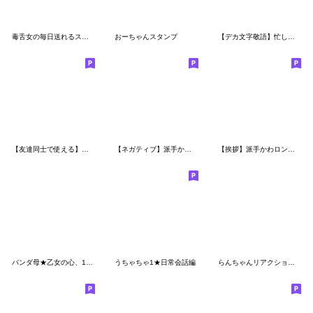
毒舌女の毎日送れるスタンプ
おーちゃんスタンプ
【デカ文字敬語】忙しいママの日常スタンプ
【友達同士で使える】おしゃかわガール
【ネガティブ】派手かわガール
【挨拶】派手かわロングヘアガールスタンプ
パンダ母★乙女の心、100まで
うちゃちゃ1★日常会話編
らんちゃんリアクションでかっ⑤