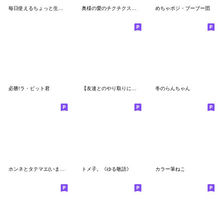
毎日使えるちょっと生意気ロングヘアガール
奥様の愛のチクチクスタンプ
めちゃポジ・ブーブー団
必勝!ラ・ビット君
【友達とのやり取りに】くだけたスタンプ
冬のらんちゃん
ホンネとタテマエ(いまどき女子version)
トメ子。《ゆる敬語》
カラー筆ねこ