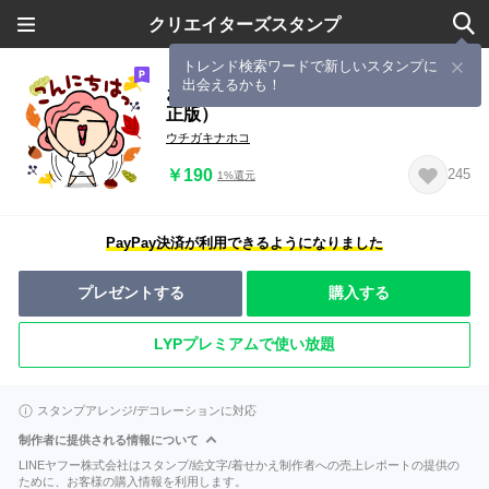
クリエイターズスタンプ
トレンド検索ワードで新しいスタンプに
出会えるかも！
お茶目なピンキーマルルン【秋】（修
正版）
ウチガキナホコ
￥190
245
1%還元
PayPay決済が利用できるようになりました
プレゼントする
購入する
LYPプレミアムで使い放題
スタンプアレンジ/デコレーションに対応
制作者に提供される情報について
LINEヤフー株式会社はスタンプ/絵文字/着せかえ制作者への売上レポートの提供の
ために、お客様の購入情報を利用します。