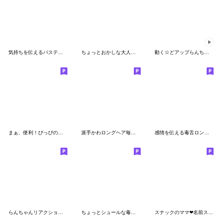
気持ちを伝えるパステルカラー派手かわ
ちょっとおかしな大人女子（part3)
動く☆どアップらんちゃんのリアクション
まぁ、便利！ぴっぴのかーしゃん【日常編】
派手かわロングヘア毎日使えるスタンプ
感情を伝える毒舌ロングヘアスタンプ
らんちゃんリアクションでかっ③
ちょっとシュールな毒舌大人女子
スナックのママ❤名前スタンプ(静止画)