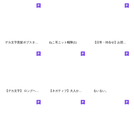
デカ文字黒髪ボブスタンプ
ねこ耳ニット帽隊(1)
【日常・待合せ】お団子ガールスタンプ
【デカ文字】 ロングヘアガールスタンプ
【ネガティブ】大人かわいいロングヘア
るいるい。