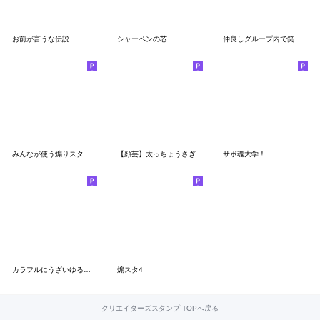
お前が言うな伝説
シャーペンの芯
仲良しグループ内で笑っておこうと思う人
みんなが使う煽りスタンプ 総集編
【顔芸】太っちょうさぎ
サポ魂大学！
カラフルにうざいゆるうさ
煽スタ4
クリエイターズスタンプ TOPへ戻る