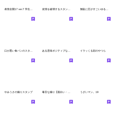
表情全開17 ver.7 学生向け
友情を破壊するスタンプ２
無駄に圧がすごいゆるうさ
口が悪い食パンのスタンプ
ある意味ポジティブなゆるうさ
イラッくる顔のやつら
やみうさの煽りスタンプ
毒舌な煽り【面白い・うざい・煽り】
うざいマン。19