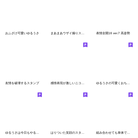
おふざけ可愛いゆるうさ
まあまあウザイ煽りスタンプ
表情全開16 ver.7 高姿勢
友情を破壊するスタンプ
感情表現が激しいニコニコうさちゃん
ゆるうさの可愛くおちょくるスタンプ
ゆるうさは今日もやる気がでません
はりついた笑顔のスタンプ３
組み合わせても単体でも強いゆるうさ