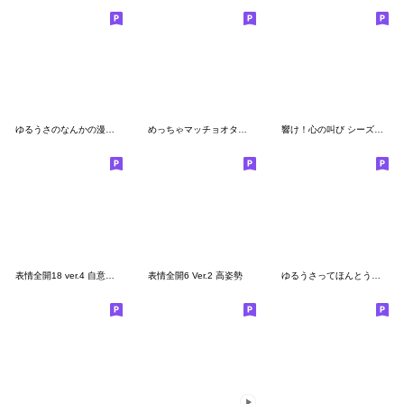
ゆるうさのなんかの漫画にありそうなセリフ
めっちゃマッチョオタク -mecha muscle-
響け！心の叫び シーズン２
表情全開18 ver.4 自意識過剰
表情全開6 Ver.2 高姿勢
ゆるうさってほんとうざおもろい