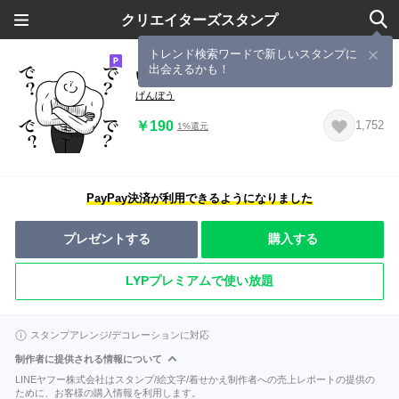
クリエイターズスタンプ
トレンド検索ワードで新しいスタンプに
出会えるかも！
いつか言いたいセリフ（煽りプレイ）
げんぼう
￥190
1,752
1%還元
PayPay決済が利用できるようになりました
プレゼントする
購入する
LYPプレミアムで使い放題
スタンプアレンジ/デコレーションに対応
制作者に提供される情報について
LINEヤフー株式会社はスタンプ/絵文字/着せかえ制作者への売上レポートの提供の
ために、お客様の購入情報を利用します。