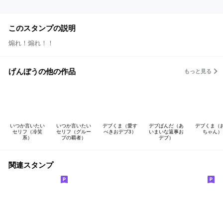
このスタンプの説明
煽れ！煽れ！！
げんぼうの他の作品
もっと見る
いつか言いたい
いつか言いたい
デブくま（愛す
デブぱんだ（あ
デブくま（
セリフ（冷笑
セリフ（グルー
べきおデブ3）
いまいな返事お
ちゃん）
系）
プの覇者）
デブ）
関連スタンプ