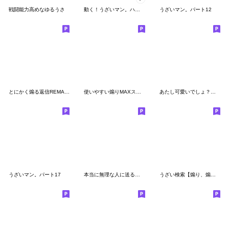
戦闘能力高めなゆるうさ
動く！うざいマン。ハッピー♡
うざいマン。パート12
とにかく煽る返信REMAKE
使いやすい煽りMAXスタンプ
あたし可愛いでしょ？なゆるうさスタンプ
うざいマン。パート17
本当に無理な人に送るゆるうさ煽りスタンプ
うざい検索【煽り、煽る】