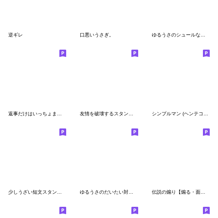
逆ギレ
口悪いうさぎ。
ゆるうさのシュールなベジフルワールド！
返事だけはいっちょまえなゆるうさ
友情を破壊するスタンプ３
シンプルマン (ヘンテコ返答編)
少しうざい短文スタンプ【ダジャレ】
ゆるうさのだいたい対応できそうなスタンプ
伝説の煽り【煽る・面白い】